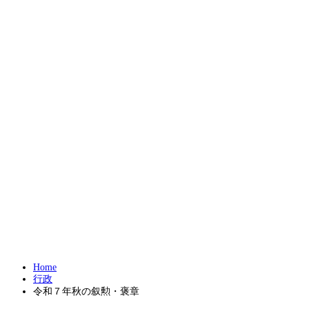
Home
行政
令和７年秋の叙勲・褒章