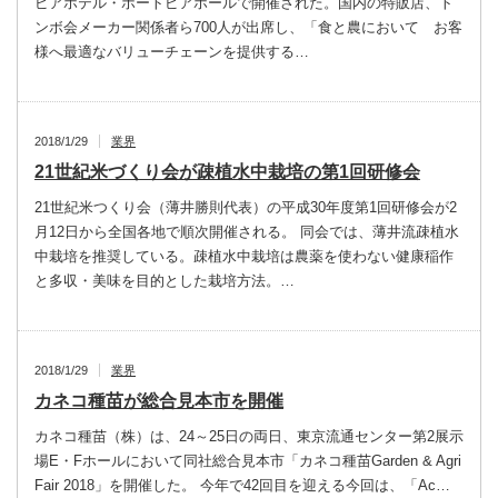
ピアホテル・ポートピアホールで開催された。国内の特販店、ト
ンボ会メーカー関係者ら700人が出席し、「食と農において お客
様へ最適なバリューチェーンを提供する…
2018/1/29
業界
21世紀米づくり会が疎植水中栽培の第1回研修会
21世紀米つくり会（薄井勝則代表）の平成30年度第1回研修会が2
月12日から全国各地で順次開催される。 同会では、薄井流疎植水
中栽培を推奨している。疎植水中栽培は農薬を使わない健康稲作
と多収・美味を目的とした栽培方法。…
2018/1/29
業界
カネコ種苗が総合見本市を開催
カネコ種苗（株）は、24～25日の両日、東京流通センター第2展示
場E・Fホールにおいて同社総合見本市「カネコ種苗Garden & Agri
Fair 2018」を開催した。 今年で42回目を迎える今回は、「Ac…