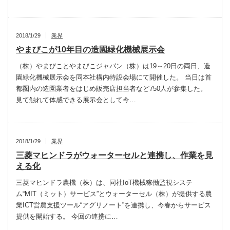
2018/1/29
業界
やまびこが10年目の造園緑化機械展示会
（株）やまびことやまびこジャパン（株）は19～20日の両日、造
園緑化機械展示会を同本社構内特設会場にて開催した。 当日は首
都圏内の造園業者をはじめ販売店担当者など750人が参集した。
見て触れて体感できる展示会として今…
2018/1/29
業界
三菱マヒンドラがウォーターセルと連携し、作業を見
える化
三菱マヒンドラ農機（株）は、同社IoT機械稼働監視システ
ム“MIT（ミット）サービス”とウォーターセル（株）が提供する農
業ICT営農支援ツール“アグリノート”を連携し、今春からサービス
提供を開始する。 今回の連携に…