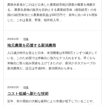
農林水産省がこのほど公表した農業経営統計調査の概要を掲載す
る。 農業生産物の販売を目的とする農業経営体（個別経営）の全
国の1経営体当たり農業粗収益は593万円で、前年に比べ9.1％増加
した。これは畜産、野菜、稲作収入等…
2018/1/29
特集
地元農業を応援する新潟農商
人口減少時代を迎えた日本。米消費量は年間8万トンずつ減少して
いる。このため国では米輸出に強力なテコ入れをする。早くから
米輸出に取り組み実績を上げてきたのが、新潟クボタグループの
新潟農商だ。設立は平成6年。新潟県内から米を…
2018/1/29
特集
コスト低減へ新たな技術
近年、米の需給の大幅な緩和により米価が低下していることや、