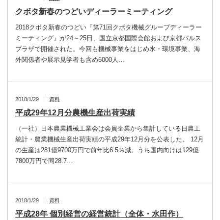
クボタ新春のつどいディーラーミーティング
2018クボタ新春のつどい『第71回クボタ機械グループディーラー
ミーティング』が24～25日、国立京都国際会館および京都パルス
プラザで開催された。今回も機械事業をはじめ水・環境事業、海
外関係者や展示見学者も含め6000人…
2018/1/29
資料
平成29年12月分農機生産出荷実績
（一社）日本農業機械工業会は会員企業から集計している日農工
統計・農業機械生産出荷実績の平成29年12月分を公表した。 12月
の生産は281億9700万円で前年比6.5％減。うち国内向けは129億
7800万円で同28.7…
2018/1/29
資料
平成28年 個別経営の経営統計（全体・水田作）