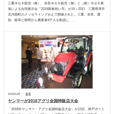
三重ヰセキ販売（株）、奈良ヰセキ販売（株）と（株）ヰセキ東
海による合同展示会『2018新春祝い市』が19～20日、三重県津市
北河路町のメッセウイングみえで開催された。三重、奈良、愛
知、岐阜と静岡から農業者4千人を動員し、…
2018/1/29
業界
ヤンマーが2018アグリ全国特販店大会
「2018年ヤンマー・アグリ全国特販店大会」が23日、神戸ポート