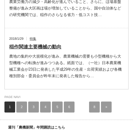
農業労働力の減少・高齢化が進んでいること、さらに、ほ場基盤
整備が進み大区画ほ場が増加していることから、国や自治体など
の研究機関では、稲作のさらなる省力・低コスト技…
2018/1/29
特集
稲作関連主要機械の動向
農地の集約や大規模化が進み、農業機械の需要も小型機種から大
型機種への転換が進みつつある。紙面では、（一社）日本農業機
械工業会が23日に発表した平成29年の生産・出荷実績および各機
種別部会・委員会が昨年末に発表した報告から…
PAGE NAVI
1
2
3
4
5
6
…
8
»
週刊「農機新聞」年間購読はこちら