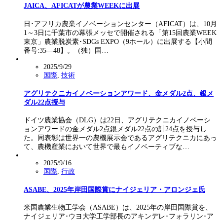
JAICA、AFICATが農業WEEKに出展
日･アフリカ農業イノベーションセンター（AFICAT）は、10月
1～3日に千葉市の幕張メッセで開催される「第15回農業WEEK
東京」農業脱炭素･SDGs EXPO（9ホール）に出展する【小間
番号:35―48】。（独）国…
2025/9/29
国際
,
技術
アグリテクニカイノベーションアワード、金メダル2点、銀メ
ダル22点授与
ドイツ農業協会（DLG）は22日、アグリテクニカイノベーシ
ョンアワードの金メダル2点銀メダル22点の計24点を授与し
た。同表彰は世界一の農機展示会であるアグリテクニカにあっ
て、農機産業において世界で最もイノベーティブな…
2025/9/16
国際
,
行政
ASABE、2025年岸田国際賞にナイジェリア・アロンジェ氏
米国農業生物工学会（ASABE）は、2025年の岸田国際賞を、
ナイジェリア･ウヨ大学工学部長のアキンデレ･フォラリン･ア