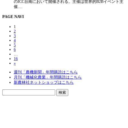
のICC台南において開催される。主催は世界的B2Bイベント主
催…
PAGE NAVI
1
2
3
4
5
6
…
16
»
週刊「農機新聞」年間購読はこちら
月刊「機械化農業」年間購読はこちら
新農林社ネットショップはこちら
検
索: