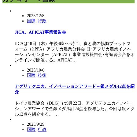
2025/12/8
国際
,
行政
JICA、AFICAT事業報告会
JICAは18日（木）午後4時～5時半、食と農の協働プラットフ
ォーム（JiPFA）アフリカ農業分科会 日･アフリカ農業イノベ
ーションセンター（AFICAT）事業進捗報告会･有識者会合をオ
ンラインで開催する。AFICAT…
2025/10/6
国際
,
技術
アグリテクニカ、イノベーションアワード～銀メダル12点を紹
介
ドイツ農業協会（DLG）は9月22日、アグリテクニカイノベー
ションアワードで金銀メダル計24点を授与した。今回は銀メダ
ル12点を紹介する。 …
2025/9/29
国際
,
行政