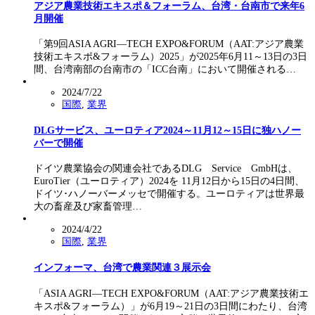
アジア農業技術エキスポ＆フォーラム、台湾・台南市で来年6
月開催
「第9回ASIA AGRI―TECH EXPO&FORUM（AAT:アジア農業
技術エキスポ&フォーラム）2025」が2025年6月11～13日の3日
間、台湾南部の台南市の「ICC台南」において開催される…
2024/7/22
国際
,
業界
DLGサービス、ユーロティア2024～11月12～15日に独ハノー
バーで開催
ドイツ農業協会の関連会社であるDLG Service GmbHは、
EuroTier（ユーロティア）2024を 11月12日から15日の4日間、
ドイツ･ハノーバーメッセで開催する。ユーロティアは世界最
大の畜産及び家畜管理…
2024/4/22
国際
,
業界
インフォーマ、台湾で農業関連３展示会
「ASIA AGRI―TECH EXPO&FORUM（AAT:アジア農業技術エ
キスポ&フォーラム）」が6月19～21日の3日間にわたり、台湾