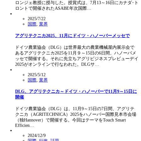
ロンジェ教授に授与した。授賞式は、7月13～16日にカナダ･ト
ロントで開催されたASABE年次国際…
2025/7/22
国際
,
業界
アグリテクニカ2025、11月にドイツ・ハノーバーメッセで
ドイツ農業協会（DLG）は世界最大の農業機械屋内展示会で
あるアグリテクニカ2025を11月９～15日の6日間、ハノーバメ
ッセで開催する。それに先立ちアグリビジネスプレビューデイ
2025がオンラインで行なわれた。DLGサ…
2025/5/12
国際
,
業界
DLG、アグリテクニカ～ドイツ・ハノーバーで11月9～15日に
開催
ドイツ農業協会（DLG）は、11月9～15日の7日間、アグリテ
クニカ（AGRITECHNICA）2025をハノーバー国際見本市会場
（独Hannover）で開催する。今回はテーマをTouch Smart
Efficien…
2024/12/9
国際
,
行政
,
話題