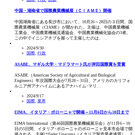
中国・湖南省で国際農業機械展（ＣＩＡＭＥ）開催
中国湖南省にある長沙市において、10月26～28日の３日間、国
際農業機械展（CIAME）が開かれた。主催は、中国農業機械
工業会、中国農業機械流通協会、中国農業機械化協会の3者。
この中でイニシアチブを握って主催したのは、…
2024/9/30
国際
,
行政
ASABE、マギル大学・マドラマート氏が岸田国際賞を受賞
ASABE（American Society of Agricultural and Biological
Engineers）年次国際大会が7月28～31日、アメリカのカリフォ
ルニア州アナハイムにあるアナハイム･マリ…
2024/9/17
国際
,
業界
EIMA、イタリア・ボローニャで開催～11月6日から10日まで
EIMA International（第46回国際農業機械展示会）が11月6～10
日の5日間、イタリア･ボローニャのボローニャ見本市会場で開
催される。主催はFeder Unacoma（イタリア製造業者連盟）。2