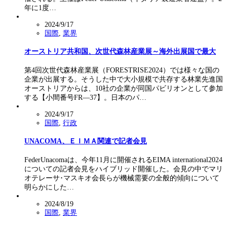
年に1度…
2024/9/17
国際
,
業界
オーストリア共和国、次世代森林産業展～海外出展国で最大
第4回次世代森林産業展（FORESTRISE2024）では様々な国の
企業が出展する。そうした中で大小規模で共存する林業先進国
オーストリアからは、10社の企業が同国パビリオンとして参加
する【小間番号FR―37】。日本のパ…
2024/9/17
国際
,
行政
UNACOMA、ＥＩＭＡ関連で記者会見
FederUnacomaは、今年11月に開催されるEIMA international2024
についての記者会見をハイブリッド開催した。会見の中でマリ
オテレーサ･マスキオ会長らが機械需要の全般的傾向について
明らかにした…
2024/8/19
国際
,
業界