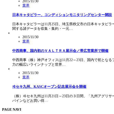
2015/11/30
業界
日本キャタピラー、コンディションモニタリングセンター開設
日本キャタピラーは11月25日、埼玉県秩父市の日本キャタピ
関する諸データを収集・集約・一元…
2015/11/30
業界
中西商事、国内初のＶＡＬＴＲＡ展示会／帯広営業所で開催
中西商事（株）神戸オフィスは11月22～23日、国内で初と
力の幅広いラインナップと世界…
2015/11/30
業界
ヰセキ九州、KASCオープン記念展示会を開催
（株）ヰセキ九州は11月21日～23日の３日間、「九州アグリ
バインなどお買い得…
PAGE NAVI