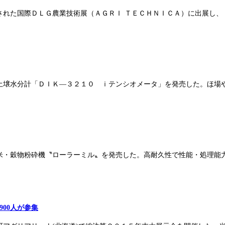
催された国際ＤＬＧ農業技術展（ＡＧＲＩ ＴＥＣＨＮＩＣＡ）に出展し
土壌水分計「ＤＩＫ―３２１０ ｉテンシオメータ」を発売した。ほ場
米・穀物粉砕機〝ローラーミル〟を発売した。高耐久性で性能・処理能
900人が参集