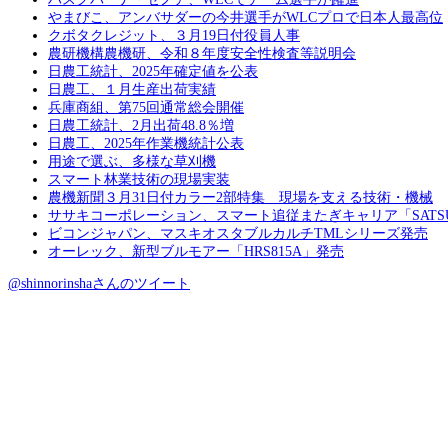
やまびこ、アンバサダーの今井選手がWLCプロで日本人最高位
クボタクレジット、３月19日付役員人事
農研機構農機研、令和８年度安全性検査等説明会
日農工統計、2025年確定値を公表
日農工、１月生産出荷実績
兵庫商組、第75回通常総会開催
日農工統計、2月出荷48.8％増
日農工、2025年作業機統計公表
用途で選ぶ、多様な草刈機
スマート林業技術の現場実装
農機新聞３月31日付カラー2部特集 現場を支える技術・機械
ササキコーポレーション、スマート追従またぎキャリア「SATS
ビコンジャパン、マスキオスタブルカルチTMLシリーズ発売
オーレック、新型ブルモアー「HRS815A」発売
@shinnorinshaさんのツイート