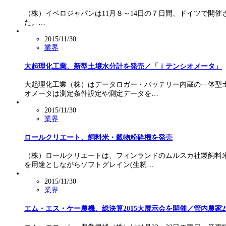
（株）イベロジャパンは11月８～14日の７日間、ドイツで開
た。…
2015/11/30
業界
大起理化工業、新型土壌水分計を発売／「ｉテンシオメータ」
大起理化工業（株）はデータロガー・バッテリー内蔵の一体型
オメータは測定条件設定や測定データを…
2015/11/30
業界
ロールクリエート、飼料米・穀物粉砕機を発売
（株）ロールクリエートは、フィンランドのムルスカ社製飼料
を用途としながらソフトグレイン(生籾…
2015/11/30
業界
エム・エス・ケー農機、総決算2015大展示会を開催／管内農家2