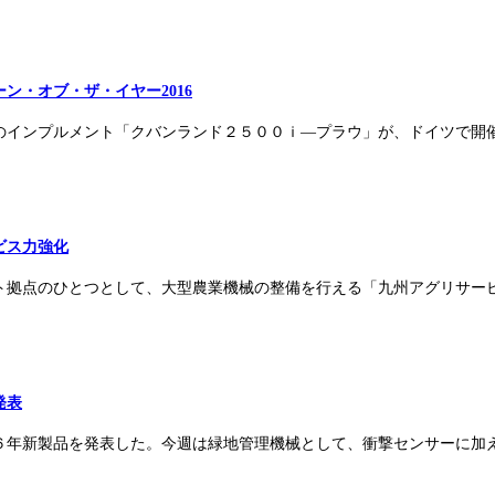
ン・オブ・ザ・イヤー2016
社のインプルメント「クバンランド２５００ｉ―プラウ」が、ドイツで開催
ビス力強化
ート拠点のひとつとして、大型農業機械の整備を行える「九州アグリサービ
発表
６年新製品を発表した。今週は緑地管理機械として、衝撃センサーに加