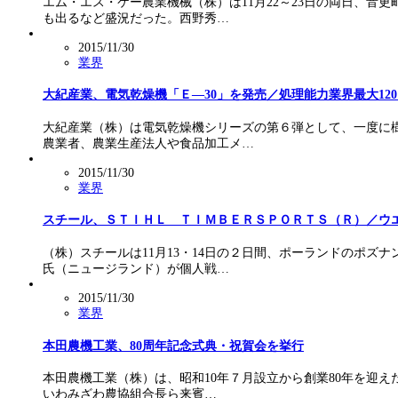
エム・エス・ケー農業機械（株）は11月22～23日の両日、
も出るなど盛況だった。西野秀…
2015/11/30
業界
大紀産業、電気乾燥機「Ｅ―30」を発売／処理能力業界最大12
大紀産業（株）は電気乾燥機シリーズの第６弾として、一度に樹
農業者、農業生産法人や食品加工メ…
2015/11/30
業界
スチール、ＳＴＩＨＬ ＴＩＭＢＥＲＳＰＯＲＴＳ（Ｒ）／ウ
（株）スチールは11月13・14日の２日間、ポーランドのポズ
氏（ニュージランド）が個人戦…
2015/11/30
業界
本田農機工業、80周年記念式典・祝賀会を挙行
本田農機工業（株）は、昭和10年７月設立から創業80年を迎え
いわみざわ農協組合長ら来賓…