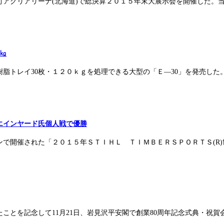
音更町アグリアリーナ(北海道)で総決算２０１５年末大展示会を開催した
0㎏
脂トレイ30枚・１２０ｋｇを処理できる大型の「Ｅ―30」を発売し
エインヤード氏個人戦で優勝
ナンで開催された「２０１５年ＳＴＩＨＬ ＴＩＭＢＥＲＳＰＯＲＴＳ(
たことを記念して11月21日、岩見沢平安閣で創業80周年記念式典・