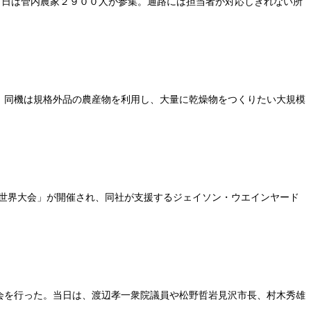
。当日は管内農家２９００人が参集。通路には担当者が対応しきれない所
た。同機は規格外品の農産物を利用し、大量に乾燥物をつくりたい大規模
R)世界大会」が開催され、同社が支援するジェイソン・ウエインヤード
祝賀会を行った。当日は、渡辺孝一衆院議員や松野哲岩見沢市長、村木秀雄