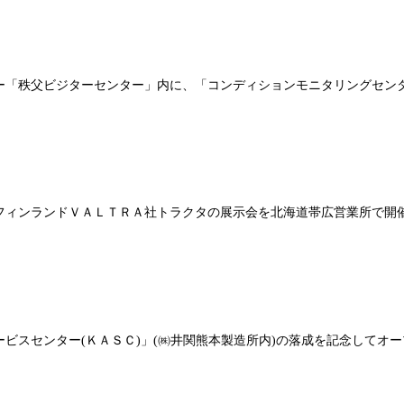
ラー「秩父ビジターセンター」内に、「コンディションモニタリングセ
なるフィンランドＶＡＬＴＲＡ社トラクタの展示会を北海道帯広営業所で開
サービスセンター(ＫＡＳＣ)」(㈱井関熊本製造所内)の落成を記念して