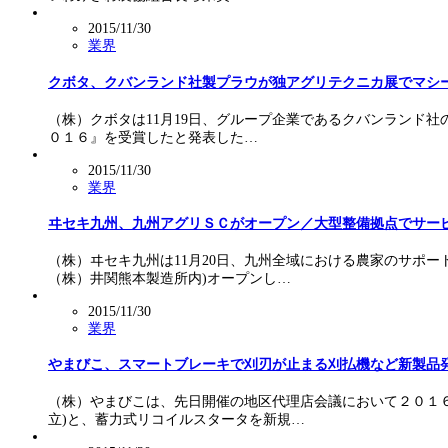
2015/11/30
業界
クボタ、クバンランド社製プラウが独アグリテクニカ展でマシー
（株）クボタは11月19日、グループ企業であるクバンランド
０１６』を受賞したと発表した…
2015/11/30
業界
ヰセキ九州、九州アグリＳＣがオープン／大型整備拠点でサー
（株）ヰセキ九州は11月20日、九州全域における農家のサポ
（株）井関熊本製造所内)オープンし…
2015/11/30
業界
やまびこ、スマートブレーキで刈刃が止まる刈払機など新製品
（株）やまびこは、先日開催の地区代理店会議において２０１
立)と、蓄力式リコイルスタータを新規…