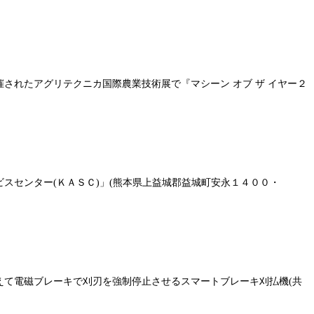
されたアグリテクニカ国際農業技術展で『マシーン オブ ザ イヤー２
スセンター(ＫＡＳＣ)」(熊本県上益城郡益城町安永１４００・
えて電磁ブレーキで刈刃を強制停止させるスマートブレーキ刈払機(共