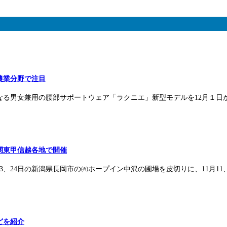
農業分野で注目
る男女兼用の腰部サポートウェア「ラクニエ」新型モデルを12月１日から
関東甲信越各地で開催
、24日の新潟県長岡市の㈲ホープイン中沢の圃場を皮切りに、11月11
どを紹介