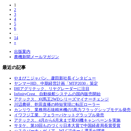
1
2
3
4
5
6
…
14
»
出版案内
農機新聞メールマガジン
最近の記事
やまびこジャパン、蘆田新社長インタビュー
ヤンマーHD、中期経営計画「MTP2030」策定
IHIアグリテック、リヤグレーダーに注目
InfinityCrest、自動操舵システムの国内販売開始
アテックス、刈馬王2WDシリーズマイナーチェンジ
川辺農研、乾田直播の時短実現に転圧ローラー
カンリウ、業務用石抜精米機の5馬力フラッグシップモデル発売
イワフジ工業、フェラーバケットグラップル発売
アテックス、4月から6月末まで草刈機キャンペーンを実施
サタケ、第10回ものづくり日本大賞で中国経産局長賞受賞
ハスクバーナ・ゼノア、WLCでチーム選手が躍進