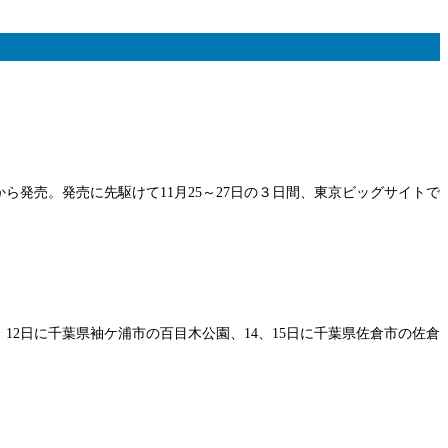
発売。発売に先駆けて11月25～27日の３日間、東京ビッグサイトで
、12日に千葉県袖ケ浦市の百目木公園、14、15日に千葉県佐倉市の佐倉