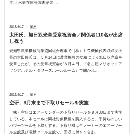
注目 米穀在庫等調査結果 …
2015/8/17
業界
太田氏、旭日双光章受章祝賀会／関係者110名が出席
し祝う
愛知県農業機械商業協同組合理事で（株）ミワ機械代表取締役社
長の太田修氏は、５月14日に農業振興の功績により旭日双光章を
受章したが、その受章祝賀会が８月４日、『名古屋マリオットア
ソシアホテル・タワーズボールルーム』で開かれ…
2015/8/17
業界
空研、9月末まで下取りセールを実施
（株）空研はエアーサンダーの下取りセールを９月30日まで実施
している。本セールは同社対象機種を購入すると、手持ちの古い
パワーツールを下取りする。下取り機は全メーカーのエアーツー
ル全般及び電動ツール全般で、回収に付き１台あ…