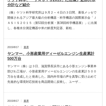
分計など紹介
（株）ケツト科学研究所は９月２～４日の３日間、幕張メッセで
開催されるアジア最大級の分析機器・科学機器の国際展示会「Ｊ
ＡＳＩＳ２０１５（第53回分析展・第38回科学機器展）」に出展
し、各種水分測定機器や米の鮮度判定器、穀粒…
2015/8/17
業界
ヤンマー、小形産業用ディーゼルエンジン生産累計
500万台
ヤンマー（株）は３日、滋賀県長浜市にある小形エンジン事業本
部びわ工場が、小形産業用ディーゼルエンジンの生産累計５００
万台を達成したと発表した。国内外市場の声を真摯に受け止めて
先進的な環境対応技術を商品開発に反映し、ユーザ…
2015/8/17
業界