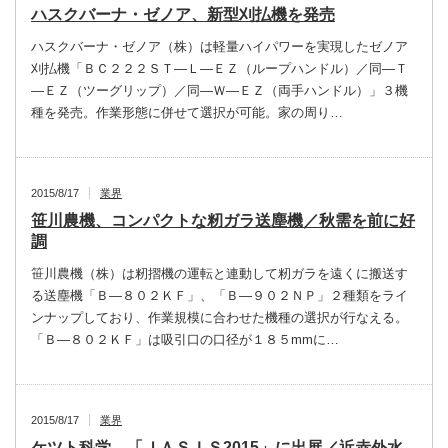
ハスクバーナ・ゼノア、新型刈払機を発売
ハスクバーナ・ゼノア（株）は軽量ハイパワーを実現したゼノア
刈払機「ＢＣ２２２ＳＴ―Ｌ―ＥＺ（ループハンドル）／同―Ｔ
―ＥＺ（ツーグリップ）／同―Ｗ―ＥＺ（両手ハンドル）」３機
種を発売。作業形態に併せて選択が可能。家の周り…
2015/8/17
業界
笹川農機、コンパクトな籾ガラ送塵機／秋需を前に好
調
笹川農機（株）は籾摺機の運転と連動して籾ガラを遠くに搬送す
る送塵機「Ｂ―８０２ＫＦ」、「Ｂ―９０２ＮＰ」２種類をライ
ンナップしており、作業規模に合わせた機種の選択が行なえる。
「Ｂ―８０２ＫＦ」は吸引口の口径が１８５mmに…
2015/8/17
業界
ケツト科学、「ＪＡＳＩＳ2015」に出展／近赤外水