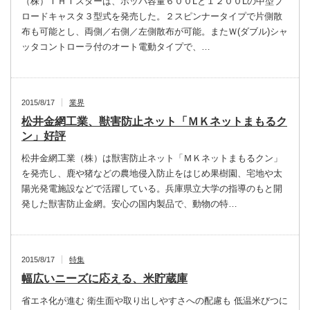
（株）ＩＨＩスターは、ホッパ容量６００Lと１２００Lの中型ブ
ロードキャスタ３型式を発売した。２スピンナータイプで片側散
布も可能とし、両側／右側／左側散布が可能。またＷ(ダブル)シャ
ッタコントローラ付のオート電動タイプで、…
2015/8/17
業界
松井金網工業、獣害防止ネット「ＭＫネットまもるク
ン」好評
松井金網工業（株）は獣害防止ネット「ＭＫネットまもるクン」
を発売し、鹿や猪などの農地侵入防止をはじめ果樹園、宅地や太
陽光発電施設などで活躍している。兵庫県立大学の指導のもと開
発した獣害防止金網。安心の国内製品で、動物の特…
2015/8/17
特集
幅広いニーズに応える、米貯蔵庫
省エネ化が進む 衛生面や取り出しやすさへの配慮も 低温米びつに