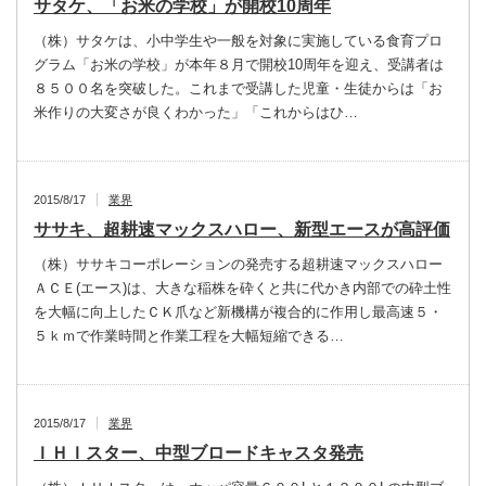
サタケ、「お米の学校」が開校10周年
（株）サタケは、小中学生や一般を対象に実施している食育プロ
グラム「お米の学校」が本年８月で開校10周年を迎え、受講者は
８５００名を突破した。これまで受講した児童・生徒からは「お
米作りの大変さが良くわかった」「これからはひ…
2015/8/17
業界
ササキ、超耕速マックスハロー、新型エースが高評価
（株）ササキコーポレーションの発売する超耕速マックスハロー
ＡＣＥ(エース)は、大きな稲株を砕くと共に代かき内部での砕土性
を大幅に向上したＣＫ爪など新機構が複合的に作用し最高速５・
５ｋｍで作業時間と作業工程を大幅短縮できる…
2015/8/17
業界
ＩＨＩスター、中型ブロードキャスタ発売