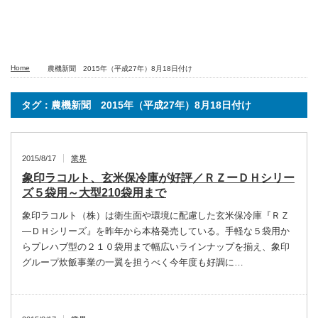
Home
農機新聞 2015年（平成27年）8月18日付け
タグ：農機新聞 2015年（平成27年）8月18日付け
2015/8/17
業界
象印ラコルト、玄米保冷庫が好評／ＲＺーＤＨシリー
ズ５袋用～大型210袋用まで
象印ラコルト（株）は衛生面や環境に配慮した玄米保冷庫『ＲＺ
―ＤＨシリーズ』を昨年から本格発売している。手軽な５袋用か
らプレハブ型の２１０袋用まで幅広いラインナップを揃え、象印
グループ炊飯事業の一翼を担うべく今年度も好調に…