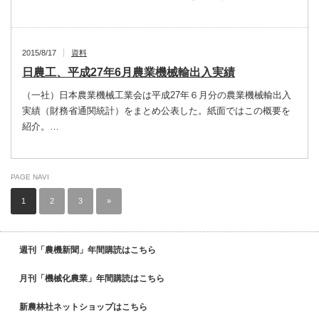
2015/8/17
資料
日農工、平成27年6月農業機械輸出入実績
（一社）日本農業機械工業会は平成27年６月分の農業機械輸出入
実績（財務省通関統計）をまとめ公表した。紙面ではこの概要を
紹介。…
PAGE NAVI
1
2
3
»
週刊「農機新聞」年間購読はこちら
月刊「機械化農業」年間購読はこちら
新農林社ネットショップはこちら