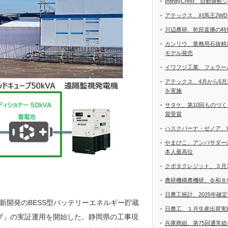
InfinityCrest、自
アテックス、刈馬王2W
川辺農研、乾田直播の時
カンリウ、業務用石抜精
モデル発売
イワフジ工業、フェラー
アテックス、4月から6
を実施
サタケ、第10回ものづ
賞受賞
ハスクバーナ・ゼノア、
やまびこ、アンバサダー
本人最高位
クボタクレジット、３月
農研機構農機研、令和８
日農工統計、2025年確
新開発のBESS型バッテリーエネルギー貯蔵
日農工、１月生産出荷実
キューブ」の実証運用を開始した。静岡県の工事現
兵庫商組、第75回通常総