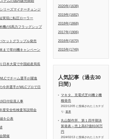
動操舵システムの国内販売開始
2020年(1638)
Dシリーズマイナーチェンジ
2019年(1682)
短実現に転圧ローラー
2018年(1868)
米機の5馬力フラッグシップ
2017年(1906)
2016年(1670)
バケットグラップル発売
2015年(1749)
月末まで草刈機キャンペーン
くり日本大賞で中国経産局長
人気記事（過去30
WLCでチーム選手が躍進
日間）
の今井選手がWLCプロで日
マキタ、充電式芝刈機２機
種発売
19日付役員人事
2022/12/05 に投稿された
|
カテゴ
年度安全性検査等説明会
リ:
業界
定値を公表
丸山製作所、第１四半期決
算発表～売上高67億8100万
績
円
会開催
2024/02/13 に投稿された
|
カテゴ