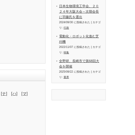
日本生物環境工学会、２０
２４年大阪大会～次期会長
に羽藤氏を選出
2024/09/30 に投稿された
|
カテゴ
リ:
行政
電動化・ロボット化進む芝
刈機
2022/11/07 に投稿された
|
カテゴ
リ:
特集
全野研、長崎市で第68回大
会を開催
2025/09/22 に投稿された
|
カテゴ
リ:
業界
[ナ]
[ハ]
[マ]