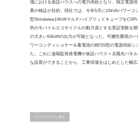
場における仮設ハウスへの電力供給となり、独立電源供
果の検証が目的。同社では、今年5月に10kVAパワー
型Shindaiwa10kVAマルチハイブリッドキューブをC
所のモバイルエコサイクルの動力源とする実証実験を開
の大きい50kVAの出力が可能となった。可搬性重視の
ワーコンディショナー＆蓄電池のBESS型の電源供給
た。これに遠隔監視発電機や仮設ハウス＋太陽光パネル
な設置ができることから、工事現場をはじめとした幅広
トップページに戻る