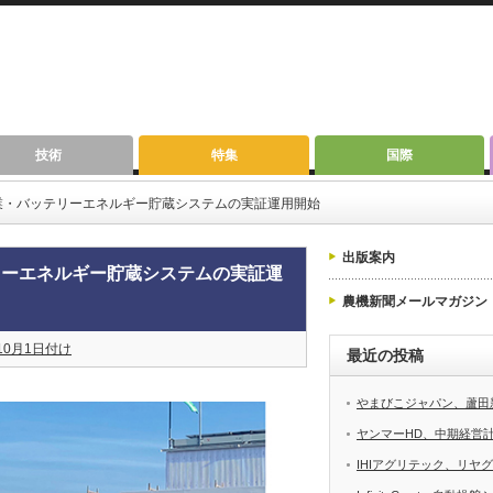
技術
特集
国際
業・バッテリーエネルギー貯蔵システムの実証運用開始
出版案内
リーエネルギー貯蔵システムの実証運
農機新聞メールマガジン
10月1日付け
最近の投稿
やまびこジャパン、蘆田
ヤンマーHD、中期経営計画
IHIアグリテック、リヤ