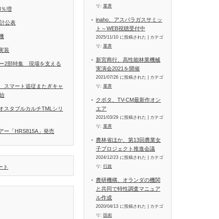
リ:
業界
8％増
inaho、アスパラガスサミッ
統計公表
ト～WEB視聴受付中
機
2025/11/10 に投稿された
|
カテゴ
リ:
業界
実装
新宮商行、高性能林業機械
ラー2部特集 現場を支える
実演会2021を開催
2021/07/26 に投稿された
|
カテゴ
、スマート追従またぎキャ
リ:
業界
開始
クボタ、TV-CM最新作オン
エア
オスタブルカルチTMLシリ
2021/03/29 に投稿された
|
カテゴ
リ:
業界
ー「HRS815A」発売
農林省ほか、第13回農業女
子プロジェクト推進会議
2024/12/23 に投稿された
|
カテゴ
リ:
行政
イート
農研機構、オランダの機関
と共同で特性調査マニュア
ル作成
2020/04/13 に投稿された
|
カテゴ
リ:
技術