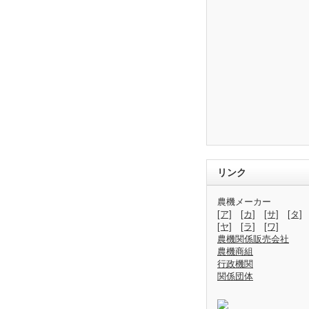
リンク
農機メーカー
[ア]
[カ]
[サ]
[タ]
[ヤ]
[ラ]
[ワ]
農機関係販売会社
農機商組
行政機関
関係団体