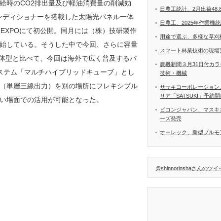
給時のCO2排出量及び軽油消費量の削減効
日農工統計、2月出荷48.
コンディショナーを搭載した太陽光パネル一体
日農工、2025年作業機
SPI-EXPOにて初公開。同月には（株）技研製作
用途で選ぶ、多様な草刈
始している。そうした中で今回、さらに容量
スマート林業技術の現場
一体型と比べて、今回は海外で広く普及するパ
農機新聞３月31日付カ
システム「マルチハイブリッドキューブ」とし
技術・機械
（単層三線出力）を別の場所にフレキシブル
ササキコーポレーション
リア「SATSUKI」予約
い場面での活用が可能となった。
ビコンジャパン、マスキ
ーズ発売
オーレック、新型ブルモア
@shinnorinshaさんのツ