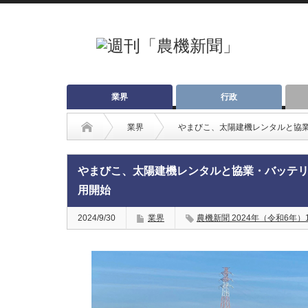
業界
行政
業界
やまびこ、太陽建機レンタルと協
やまびこ、太陽建機レンタルと協業・バッテ
用開始
2024/9/30
業界
農機新聞 2024年（令和6年）