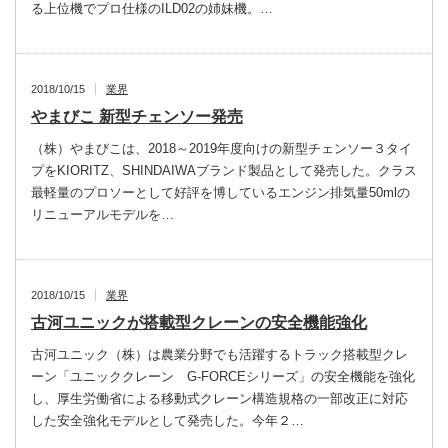
る上位機でプロ仕様のILD02の姉妹機。…
2018/10/15
業界
やまびこ 新型チェンソー発売
（株）やまびこは、2018～2019年度向けの新型チェンソー３タイ
プをKIORITZ、SHINDAIWAブランド製品として発売した。クラス
最軽量のプロソーとして好評を博しているエンジン排気量50mlの
リニューアルモデルを…
2018/10/15
業界
古河ユニックが搭載型クレーンの安全機能強化
古河ユニック（株）は農業分野でも活躍するトラック搭載型クレ
ーン「ユニッククレーン G-FORCEシリーズ」の安全機能を強化
し、厚生労働省による移動式クレーン構造規格の一部改正に対応
した安全強化モデルとして発売した。今年２…