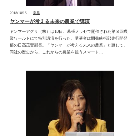
2018/10/15
業界
ヤンマーが考える未来の農業で講演
ヤンマーアグリ（株）は10日、幕張メッセで開催された第８回農
業ワールドにて特別講演を行った。講演者は開発統括部先行開発
部の日髙茂實部長。「ヤンマーが考える未来の農業」と題して、
同社の歴史から、これからの農業を担うスマート…