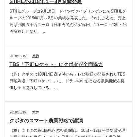
STIHLが2018年１―8月業績発表
STIHLグループは9月18日、ドイツヴァイブリンゲンにてSTIHLグ
ループの2018年1月～8月の業績を発表した。それによると、売上
高は26億５千万ユーロ（日本円で約3457億円、1ユーロ・130・46
円換算）となり、…
2018/10/15
業界
TBS「下町ロケット」にクボタが全面協力
（株）クボタは10月14日夜９時からテレビ放送が開始されたTBS
日曜劇場「下町ロケット」に、ドラマの中心となる農業機械を提
供し全面協力している。…
2018/10/15
業界
クボタのスマート農業戦略で講演
（株）クボタの飯田聡特別技術顧問は、10日～12日開催で盛況理