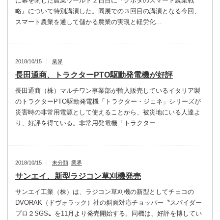
に幕を閉じた農業ワールド２日目に『クボタのスマート農業戦
略』について特別講演した。同展での３回目の講演となる今回、
スマート農業を通して儲かる農業の実現と軽労化…
2018/10/15
業界
長田通商、トラクターPTO駆動発電機が好評
長田通商（株）マルチワン事業部が輸入販売しているイタリア製
のトラクターPTO駆動発電機「トラクター・ジェネ」シリーズが
災害時の非常用電源として使えることから、被災地にいる人達よ
り、好評を得ている。非常用発電機「トラクター…
2018/10/15
未分類
,
業界
サンエイ、新型ラジコン草刈機発売
サンエイ工業（株）は、ラジコン草刈機の新型としてチェコの
DVORAK（ドヴォラック）社の斜面対応チョッパー〝スパイダー
プロ２SGS〟を11月より発売開始する。同機は、好評を博してい