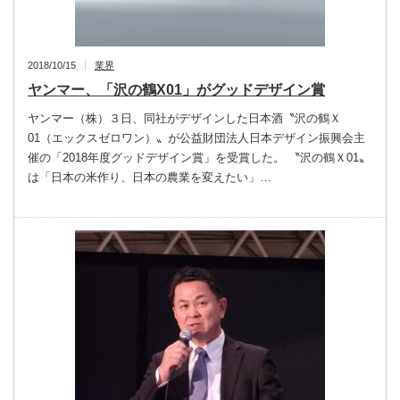
2018/10/15
業界
ヤンマー、「沢の鶴X01」がグッドデザイン賞
ヤンマー（株）３日、同社がデザインした日本酒〝沢の鶴Ｘ
01（エックスゼロワン）〟が公益財団法人日本デザイン振興会主
催の「2018年度グッドデザイン賞」を受賞した。 〝沢の鶴Ｘ01〟
は「日本の米作り、日本の農業を変えたい」…