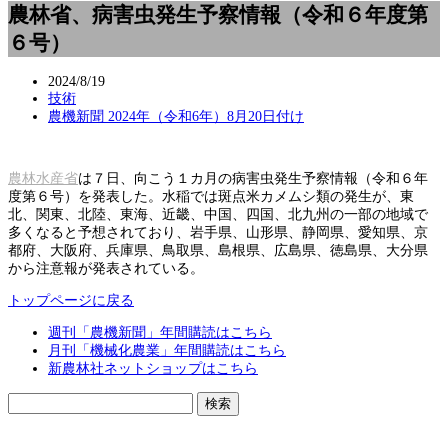
農林省、病害虫発生予察情報（令和６年度第
６号）
2024/8/19
技術
農機新聞 2024年（令和6年）8月20日付け
農林水産省
は７日、向こう１カ月の病害虫発生予察情報（令和６年
度第６号）を発表した。水稲では斑点米カメムシ類の発生が、東
北、関東、北陸、東海、近畿、中国、四国、北九州の一部の地域で
多くなると予想されており、岩手県、山形県、静岡県、愛知県、京
都府、大阪府、兵庫県、鳥取県、島根県、広島県、徳島県、大分県
から注意報が発表されている。
トップページに戻る
週刊「農機新聞」年間購読はこちら
月刊「機械化農業」年間購読はこちら
新農林社ネットショップはこちら
検
索: