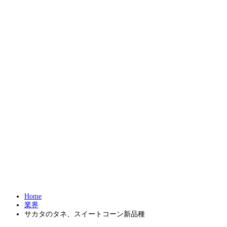
Home
業界
サカタのタネ、スイートコーン新品種