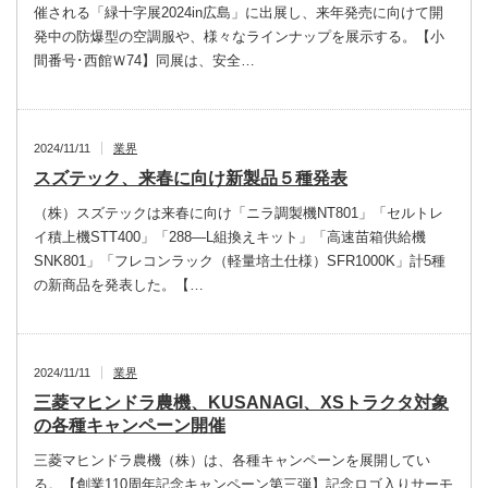
催される「緑十字展2024in広島」に出展し、来年発売に向けて開
発中の防爆型の空調服や、様々なラインナップを展示する。【小
間番号･西館Ｗ74】同展は、安全…
2024/11/11
業界
スズテック、来春に向け新製品５種発表
（株）スズテックは来春に向け「ニラ調製機NT801」「セルトレ
イ積上機STT400」「288―L組換えキット」「高速苗箱供給機
SNK801」「フレコンラック（軽量培土仕様）SFR1000K」計5種
の新商品を発表した。【…
2024/11/11
業界
三菱マヒンドラ農機、KUSANAGI、XSトラクタ対象
の各種キャンペーン開催
三菱マヒンドラ農機（株）は、各種キャンペーンを展開してい
る。【創業110周年記念キャンペーン第三弾】記念ロゴ入りサーモ