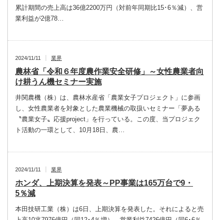
累計期間の売上高は36億2200万円（対前年同期比15･6％減）、営
業利益が2億78…
2024/11/11
業界
農林省「令和６年度農作業安全研修」～女性農業者向
け耕うん機セミナー実施
井関農機（株）は、農林水産省「農業女子プロジェクト」に参画
し、女性農業者を対象とした農業機械の取扱いセミナー「夢ある
〝農業女子〟応援project」を行っている。この度、当プロジェク
ト活動の一環として、10月18日、農…
2024/11/11
業界
ホンダ、上期決算を発表～PP事業は165万台で9・
5％減
本田技研工業（株）は6日、上期決算を発表した。それによると売
上高10兆7976億円（同12･4％増）、営業利益7426億円（同6･6％