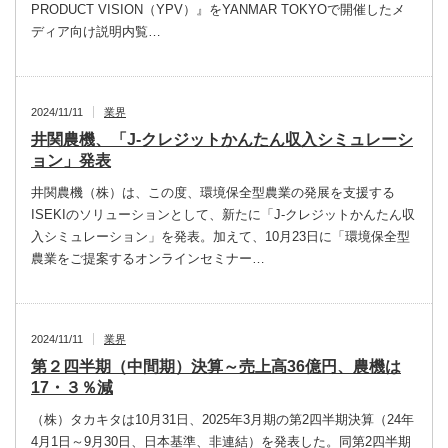
PRODUCT VISION（YPV）』をYANMAR TOKYOで開催したメ
ディア向け説明内覧…
2024/11/11
業界
井関農機、「J-クレジットかんたん収入シミュレーシ
ョン」発表
井関農機（株）は、この度、環境保全型農業の発展を支援する
ISEKIのソリューションとして、新たに「J-クレジットかんたん収
入シミュレーション」を発表。加えて、10月23日に「環境保全型
農業をご提案するオンラインセミナー…
2024/11/11
業界
第２四半期（中間期）決算～売上高36億円、農機は
17・３％減
（株）タカキタは10月31日、2025年3月期の第2四半期決算（24年
4月1日～9月30日、日本基準、非連結）を発表した。同第2四半期