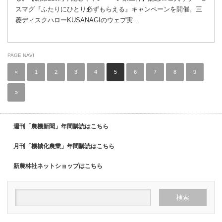
スマグ『ふたりにひとり必ずもらえる』キャンペーンを開催。三
菱ディスクハローKUSANAGIのウェブ実…
PAGE NAVI
«
1
2
3
4
5
6
7
8
9
»
週刊「農機新聞」年間購読はこちら
月刊「機械化農業」年間購読はこちら
新農林社ネットショップはこちら