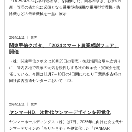
「OCHIAI2024お客様感謝祭」を開催した。同感謝祭は、お茶の生
産・管理の省力化に必須となる乗用型摘採機や乗用型管理機・防
除機などの最新機械を一堂に展示…
2024/11/11
業界
関東甲信クボタ、「2024スマート農業感謝フェア」
開催
（株）関東甲信クボタは10月25日の妻恋・御殿場両会場を皮切り
に、管内各地で農家の元気を後押しする秋の展示会・実演会を開
催している。今回は11月7～10日の4日間にわたり千葉県多古町の
同社多古流通センターにおいて「20…
2024/11/11
業界
ヤンマーHD、次世代ヤンマーデザインを視覚化
ヤンマーホールディングス（株）は7日、2035年に向けた次世代ヤ
ンマーデザインの「ありたき姿」を視覚化した『YANMAR