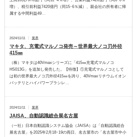
増）、税引前利益7420億円（同15･6％減）、親会社の所有者に帰
属する中間利益49…
2024/11/11
業界
マキタ、充電式マルノコ発売～世界最大ノコ刃外径
415㎜
（株）マキタは40Vmaxシリーズに「415㎜充電式マルノコ
HS013G」を追加し発売した。【特徴】①充電式マルノコとして
は初の世界最大ノコ刃外径415㎜を誇り、40Vmaxリチウムイオン
バッテリとハイパワーブラシレ…
2024/11/11
業界
JAISA、自動認識総合展名古屋
（一社）日本自動認識システム協会（JAISA）は「自動認識総合
展名古屋」を2025年2月18･19の両日、名古屋市の「名古屋市中小