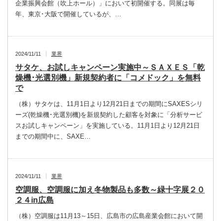
企業振興会館（吹上ホール）」において初開催する。同展は毎
年、東京･大阪で開催しているが、…
2024/11/11
業界
サタケ、お試しキャンペーン実施中～ＳＡＸＥＳ「乾
燥機･光選別機」新規契約者に「コメドック」を無料
で
（株）サタケは、11月1日より12月21日までの期間にSAXESシリ
ーズ(乾燥機･光選別機)を新規契約した顧客を対象に「分析サービ
スお試しキャンペーン」を実施している。11月1日より12月21日
までの期間中に、SAXE…
2024/11/11
業界
空調服、空調服に加え冬物製品も多数～緑十字展２０
２４in広島
（株）空調服は11月13～15日、広島市の広島産業会館において開