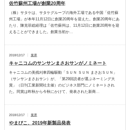
佐竹蘇州工場が創業20周年
（株）サタケは、サタケグループの海外工場である中国「佐竹蘇
州工場」が本年11月12日に創業20周年を迎えた。創業20周年にあ
たり、陳克菲総経理は「佐竹蘇州は、11月12日に創業20周年を迎
えることができました。創業当初か…
2018/12/17
業界
キャニコムのサンサンまさおサンがノミネート
キャニコムの美残刈車四輪駆動「ＳＵＮ ＳＵＮ まさおＳＵＮ」
（サンサンまさおサン）が、「第29回読者が選ぶネーミング大
賞」（日刊工業新聞社主催）のビジネス部門にノミネートされ
た。同賞は昨秋から今秋にかけて、発表された新商…
2018/12/17
業界
やまびこ、2019年新製品発表