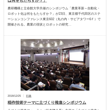
は何をもたらすか？」
農研機構と立命館大学共催のシンポジウム「農業革新～自動化・
ロボット化は何をもたらすか？」が23日、東京都千代田区のステ
ーションコンファレンス東京602（丸の内・サピアタワー6Ｆ）で
開催される。農業の現状とロボットの研究…
2018/12/25
行政
稲作技術テーマに土づくり推進シンポジウム