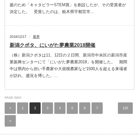
援のため「キャタピラーSTEM賞」を創設したが、その受賞者が
決定した。 受賞したのは、栃木県宇都宮市…
2018/12/17
業界
新潟クボタ、にいがた夢農業2018開催
（株）新潟クボタは11、12日の２日間、新潟市中央区の新潟市産
業振興センターにて「にいがた夢農業2018」を開催した。 期間
中は県内から担い手農家や大規模農家など1500人を超える来場者
が訪れ、盛況を博した。…
PAGE NAVI
«
1
2
3
4
5
6
7
…
125
»