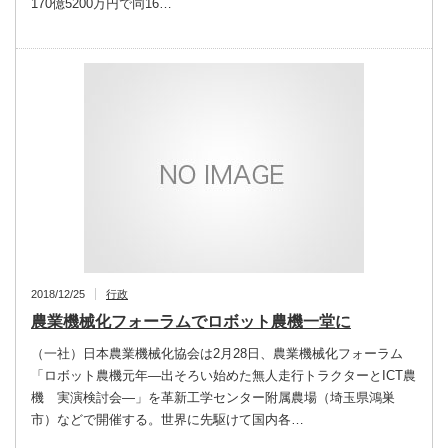
170億5200万円で同16…
2018/12/25
行政
農業機械化フォーラムでロボット農機一堂に
（一社）日本農業機械化協会は2月28日、農業機械化フォーラム
「ロボット農機元年―出そろい始めた無人走行トラクターとICT農
機 実演検討会―」を革新工学センター附属農場（埼玉県鴻巣
市）などで開催する。世界に先駆けて国内各…