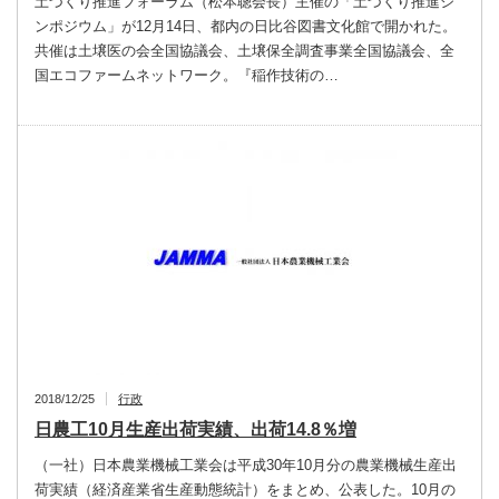
土づくり推進フォーラム（松本聰会長）主催の「土づくり推進シ
ンポジウム」が12月14日、都内の日比谷図書文化館で開かれた。
共催は土壌医の会全国協議会、土壌保全調査事業全国協議会、全
国エコファームネットワーク。『稲作技術の…
2018/12/25
行政
日農工10月生産出荷実績、出荷14.8％増
（一社）日本農業機械工業会は平成30年10月分の農業機械生産出
荷実績（経済産業省生産動態統計）をまとめ、公表した。10月の