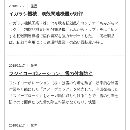
2018/12/17
業界
イガラシ機械、籾殻関連機器が好評
イガラシ機械工業（株）は今秋も籾殻散布コンテナ「もみがらマ
ック」、籾摺り機専用籾殻搬送機「もみがらトップ」をはじめと
する籾殻関連機器で稲作農家を強力サポートした。 同社製品
は、籾殻再利用による循環型農業への高い貢献度が特…
2018/12/17
業界
フジイコーポレーション、雪の付着防ぐ
フジイコーポレーション（株）は雪の付着を防ぎ、効率的な除雪
作業を可能にした「スノーブロック」を発売した。今回発売した
「スノーブロック」をオーガ軸に取り付けることで、雪の付着を
防ぐので面倒だった雪の除去作業がなくなり、快適…
2018/12/17
業界