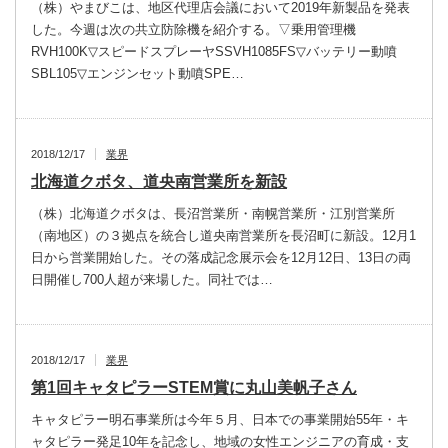
（株）やまびこは、地区代理店会議において2019年新製品を発表
した。今週は次の共立防除機を紹介する。▽乗用管理機
RVH100K▽スピードスプレーヤSSVH1085FS▽バッテリー動噴
SBL105▽エンジンセット動噴SPE…
2018/12/17
業界
北海道クボタ、道央南営業所を新設
（株）北海道クボタは、長沼営業所・南幌営業所・江別営業所
（南地区）の３拠点を統合し道央南営業所を長沼町に新設。12月1
日から営業開始した。その落成記念展示会を12月12日、13日の両
日開催し700人超が来場した。同社では…
2018/12/17
業界
第1回キャタピラーSTEM賞に丸山美帆子さん
キャタピラー明石事業所は今年５月、日本での事業開始55年・キ
ャタピラー発足10年を記念し、地域の女性エンジニアの育成・支