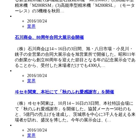
精米機「M200RSM」(3)高能率型精米機「M200RSL」（モータ
ーレス）の3機種を秋田…
2016/10/24
業界
石川商会、80周年合同大展示会開催
（株）石川商会は14～16日の3日間、旭・八日市場・小見川・
銚子の全営業の合同大展示会を旭営業所で開催した。昭和11年
の創業から創立80周年を迎えた節目となる年の記念展示会であ
ることから、受付した来場者だけでも4300人…
2016/10/24
業界
ヰセキ関東、本社にて「秋のふれ愛感謝市」を開催
（株）ヰセキ関東は、10月14～16日の3日間、本社特設会場に
て「秋のふれ愛感謝市」を開催した。協賛メーカー50社のも
と、5億円の売上げを達成し、茨城県を中心に3千人を超える来
場者が訪れ、盛況を博した。今年の展示会は、(…
2016/10/24
業界