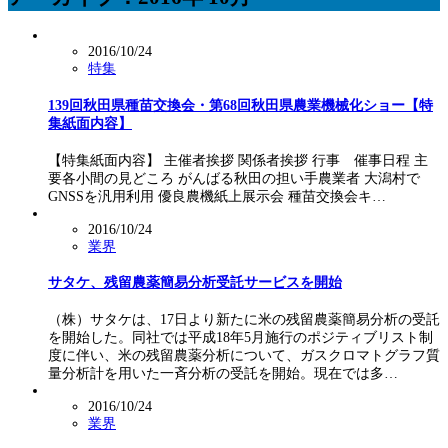
2016/10/24
特集
139回秋田県種苗交換会・第68回秋田県農業機械化ショー【特
集紙面内容】
【特集紙面内容】 主催者挨拶 関係者挨拶 行事 催事日程 主
要各小間の見どころ がんばる秋田の担い手農業者 大潟村で
GNSSを汎用利用 優良農機紙上展示会 種苗交換会キ…
2016/10/24
業界
サタケ、残留農薬簡易分析受託サービスを開始
（株）サタケは、17日より新たに米の残留農薬簡易分析の受託
を開始した。同社では平成18年5月施行のポジティブリスト制
度に伴い、米の残留農薬分析について、ガスクロマトグラフ質
量分析計を用いた一斉分析の受託を開始。現在では多…
2016/10/24
業界