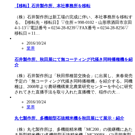
【移転】石井製作所、本社事務所を移転
（株）石井製作所は新工場の完成に伴い、本社事務所を移転す
る。【移転先・移転日】▽住所＝998-0102・山形県酒田市京田
4-1-13▽電話番号＝0234-28-8239▽FAX番号＝0234-28-8256▽
移転日＝11…
2016/10/24
業界
石井製作所、秋田展にて無コーティング代掻き同時播種機を紹
介
（株）石井製作所は「秋田県種苗交換会」に出展し、来春発売
予定の「無コーティング代掻き同時播種機」を紹介する。同機
種は、2008年より農研機構東北農業研究センターを中心に研究
されてきた直播手法を取り入れた直播機で、稲作の大…
2016/10/24
業界
丸七製作所、多機能型石抜精米機を秋田展にて展示・紹介
（株）丸七製作所は、多機能精米機「MC200」の後継機にあた
る新型精米機(1)多機能型石抜精米機「MC200RS」(2)高能率型