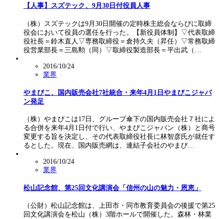
【人事】スズテック、9月30日付役員人事
（株）スズテックは9月30日開催の定時株主総会ならびに取締
役会において役員の選任を行った。【新役員体制】▽代表取締
役社長＝鈴木直人▽専務取締役＝倉持久夫（昇任）▽常務取締
役営業部長＝三島勲（同）▽取締役製造部長＝平出武（…
2016/10/24
業界
やまびこ、国内販売会社7社統合・来年4月1日やまびこジャパ
ン発足
（株）やまびこは17日、グループ傘下の国内販売会社７社によ
る合併を来年4月1日付で行い、やまびこジャパン（株）と商号
変更する旨を決定し、その代表取締役社長に林智彦氏が就任す
るとした。現在、国内販売網は、連結子会社のやまび…
2016/10/24
業界
松山記念館、第25回文化講演会「信州の山の魅力・恩恵」
（公財）松山記念館は、上田市・同市教育委員会の後援で第25
回文化講演会を松山（株）3階ホールで開催した。森林・林業