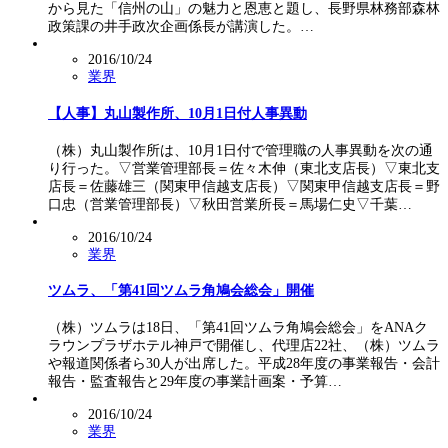
から見た「信州の山」の魅力と恩恵と題し、長野県林務部森林
政策課の井手政次企画係長が講演した。…
2016/10/24
業界
【人事】丸山製作所、10月1日付人事異動
（株）丸山製作所は、10月1日付で管理職の人事異動を次の通
り行った。▽営業管理部長＝佐々木伸（東北支店長）▽東北支
店長＝佐藤雄三（関東甲信越支店長）▽関東甲信越支店長＝野
口忠（営業管理部長）▽秋田営業所長＝馬場仁史▽千葉…
2016/10/24
業界
ツムラ、「第41回ツムラ角鳩会総会」開催
（株）ツムラは18日、「第41回ツムラ角鳩会総会」をANAク
ラウンプラザホテル神戸で開催し、代理店22社、（株）ツムラ
や報道関係者ら30人が出席した。平成28年度の事業報告・会計
報告・監査報告と29年度の事業計画案・予算…
2016/10/24
業界