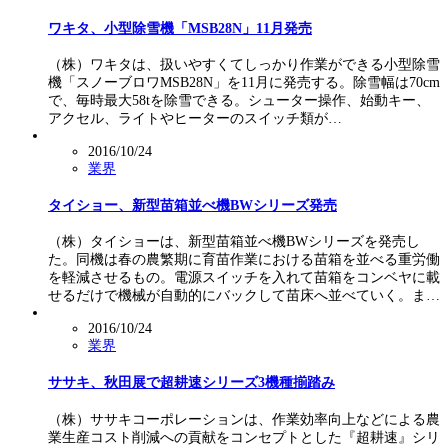
ワキタ、小型除雪機「MSB28N」11月発売
（株）ワキタは、扱いやすくてしっかり作業ができる小型除雪
機「スノーブロワMSB28N」を11月に発売する。除雪幅は70cm
で、毎時最大58tを除雪できる。シューター操作、始動キー、
アクセル、ライトやヒーターのスイッチ類が…
2016/10/24
業界
タイショー、新型苗箱並べ機BWシリーズ発売
（株）タイショーは、新型苗箱並べ機BWシリーズを発売し
た。同機は春の農繁期に育苗作業における苗箱を並べる重労働
を軽減させるもの。電源スイッチを入れて苗箱をコンベヤに載
せるだけで機械が自動的にバックして苗床へ並べていく。ま…
2016/10/24
業界
ササキ、秋田展で超耕速シリーズ3機種揃踏み
（株）ササキコーポレーションは、作業効率向上などによる農
業生産コスト削減への貢献をコンセプトとした『超耕速』シリ