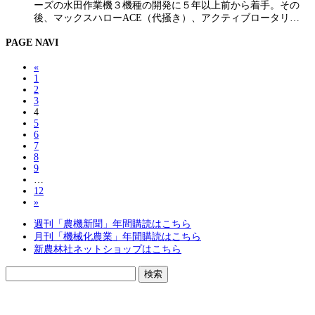
ーズの水田作業機３機種の開発に５年以上前から着手。その
後、マックスハローACE（代掻き）、アクティブロータリ…
PAGE NAVI
«
1
2
3
4
5
6
7
8
9
…
12
»
週刊「農機新聞」年間購読はこちら
月刊「機械化農業」年間購読はこちら
新農林社ネットショップはこちら
検
索: