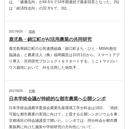
は、「健康志向」が44.6％で14半期連続で最多回答となった。2位
は「経済性志向」の32.8％で、3位…
2017/9/25
技術
鹿児島・錦江町がAI活用農業の共同研究
鹿児島県錦江町の公民連携組織「錦江町まち・ひと・MIRAI創生
協議会」と農業法人（株）福岡園芸は10月1日から、スマートアグ
リ導入・共同研究プロジェクトをスタートする。ミニトマトのハ
ウス栽培において、AIを活用した病気予…
2017/9/25
行政
日本学術会議が持続的な都市農業へ公開シンポ
日本学術会議農学委員会農業生産環境工学分科会は19日、「持続
可能な都市農業の実現に向けて」と題する公開シンポジウムを東
京都港区の同会議講堂で開いた。シンポでは、同分科会が都市農
業振興に向けた施策や学術研究の方向性について…