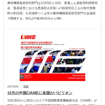
農研機構畜産研究部門は11月9日と10日、家畜ふん尿処理利用研究
会「畜産経営における悪臭防止対策への技術対応とおが粉代替敷
料の利活用」を茨城県つくば市の農研機構畜産研究部門大会議室
で開催する。9日は午後1時15分から5時…
2017/9/25
国際
10月の中国CIAMEに各国がパビリオン
10月26日から28日にかけて中国国際農業機械展示会（CIAME）が