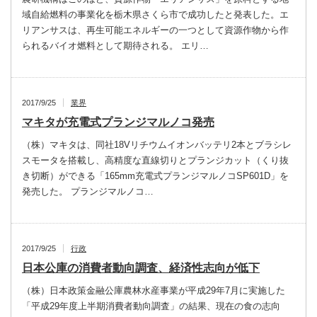
域自給燃料の事業化を栃木県さくら市で成功したと発表した。エ
リアンサスは、再生可能エネルギーの一つとして資源作物から作
られるバイオ燃料として期待される。 エリ…
2017/9/25
業界
マキタが充電式プランジマルノコ発売
（株）マキタは、同社18Vリチウムイオンバッテリ2本とブラシレ
スモータを搭載し、高精度な直線切りとプランジカット（くり抜
き切断）ができる「165mm充電式プランジマルノコSP601D」を
発売した。 プランジマルノコ…
2017/9/25
行政
日本公庫の消費者動向調査、経済性志向が低下
（株）日本政策金融公庫農林水産事業が平成29年7月に実施した
「平成29年度上半期消費者動向調査」の結果、現在の食の志向