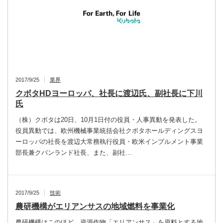
2017/9/25
業界
クボタHDヨーロッパ、社長に渡辺氏、副社長に下川
氏
（株）クボタは20日、10月1日付の役員・人事異動を発表した。
役員異動では、欧州機械事業統括会社クボタホールディングスヨ
ーロッパの社長を渡辺大常務執行役員・欧米インプルメント事業
部長兼クバンランド社長、また、副社…
2017/9/25
技術
農研機構がエリアンサスの地域燃料を事業化
農研機構はこのほど、資源作物「エリアンサス」を原料とする地