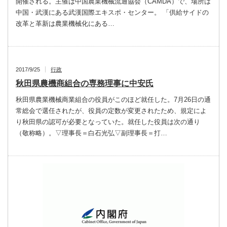
開催される。主催は中国農業機械流通協会（CAMDA）で、場所は
中国・武漢にある武漢国際エキスポ・センター。 「供給サイドの
改革と革新は農業機械化にある…
2017/9/25
行政
秋田県農機商組合の専務理事に中安氏
秋田県農業機械商業組合の役員がこのほど就任した。7月26日の通
常総会で選任されたが、役員の定数が変更されたため、規定によ
り秋田県の認可が必要となっていた。就任した役員は次の通り
（敬称略）。▽理事長＝白石光弘▽副理事長＝打…