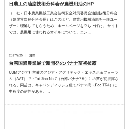
日農工の油脂技術分科会が農機用油のHP
（一社）日本農業機械工業会技術安全対策委員会油脂技術分科会
（妹尾常次良分科会長）はこのほど、農業用機械油脂を一般ユー
ザーに理解してもらうため、ホームページを立ち上げた。 サイト
では、農機用に使われるオイルについて、エン…
2017/9/25
国際
台湾国際農業展で新開発のバナナ苗初披露
UBMアジア社主催のアジア・アグリテック・エキスポ＆フォーラ
ム（AAT）で〈Tai Jiao No.7（台湾バナナ7番）〉の苗が初披露さ
れる。同苗は、キャベンディッシュ種でパナマ病（Foc TR4）に
中程度の耐性がある。…