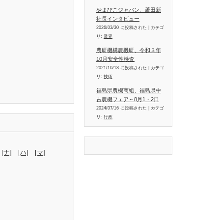
やまびこジャパン、蘆田新
社長インタビュー
2026/03/30 に投稿された
|
カテゴ
リ:
業界
農研機構農機研、令和３年
10月安全性検査
2021/10/18 に投稿された
|
カテゴ
リ:
技術
福島県農機商組、福島県中
古農機フェア～8月1・2日
2024/07/16 に投稿された
|
カテゴ
リ:
行政
[ナ]
[ハ]
[マ]