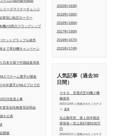
動操舵システムの国内販売開始
2020年(1638)
Dシリーズマイナーチェンジ
2019年(1682)
短実現に転圧ローラー
2018年(1868)
米機の5馬力フラッグシップ
2017年(1906)
2016年(1670)
バケットグラップル発売
2015年(1749)
月末まで草刈機キャンペーン
くり日本大賞で中国経産局長
人気記事（過去30
WLCでチーム選手が躍進
日間）
の今井選手がWLCプロで日
マキタ、充電式芝刈機２機
種発売
19日付役員人事
2022/12/05 に投稿された
|
カテゴ
年度安全性検査等説明会
リ:
業界
定値を公表
丸山製作所、第１四半期決
算発表～売上高67億8100万
績
円
会開催
2024/02/13 に投稿された
|
カテゴ