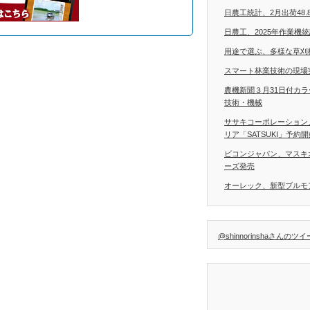
日農工統計、2月出荷48.
日農工、2025年作業機
用途で選ぶ、多様な草刈
スマート林業技術の現場
農機新聞３月31日付カ
技術・機械
ササキコーポレーション
リア「SATSUKI」予約
ビコンジャパン、マスキ
ーズ発売
オーレック、新型ブルモア
@shinnorinshaさんのツ