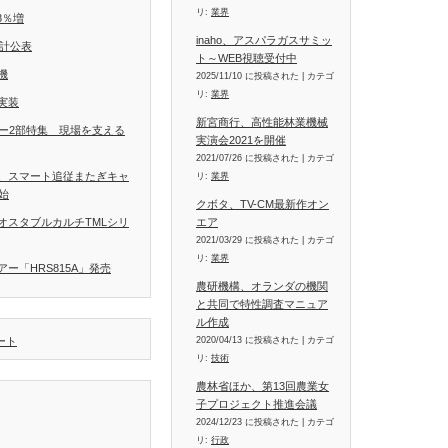
リ:
業界
8％増
inaho、アスパラガスサミッ
統計公表
ト～WEB視聴受付中
機
2025/11/10 に投稿された
|
カテゴ
リ:
業界
実装
新宮商行、高性能林業機械
ラー2部特集 現場を支える
実演会2021を開催
2021/07/26 に投稿された
|
カテゴ
、スマート追従またぎキャ
リ:
業界
開始
クボタ、TV-CM最新作オン
エア
オスタブルカルチTMLシリ
2021/03/29 に投稿された
|
カテゴ
リ:
業界
ー「HRS815A」発売
農研機構、オランダの機関
と共同で特性調査マニュア
ル作成
2020/04/13 に投稿された
|
カテゴ
イート
リ:
技術
農林省ほか、第13回農業女
子プロジェクト推進会議
2024/12/23 に投稿された
|
カテゴ
リ:
行政