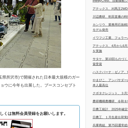
InfinityCrest、自
アテックス、刈馬王2W
川辺農研、乾田直播の時
カンリウ、業務用石抜精
モデル発売
イワフジ工業、フェラー
アテックス、4月から6
を実施
サタケ、第10回ものづ
賞受賞
ハスクバーナ・ゼノア、
埼玉県所沢市)で開催された日本最大規模のガー
やまびこ、アンバサダー
ショウに今年も出展した。ブースコンセプト
本人最高位
クボタクレジット、３月
農研機構農機研、令和８
日農工統計、2025年確
しくは無料会員登録をお願いします。
日農工、１月生産出荷実
兵庫商組、第75回通常総