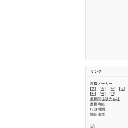
リンク
農機メーカー
[ア]
[カ]
[サ]
[タ]
[ヤ]
[ラ]
[ワ]
農機関係販売会社
農機商組
行政機関
関係団体