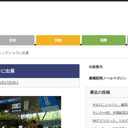
技術
特集
国際
ニングショウに出展
出版案内
ウに出展
農機新聞メールマガジン
5月17日付け
最近の投稿
やまびこジャパン、蘆田
ヤンマーHD、中期経営計画
IHIアグリテック、リヤ