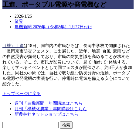
工進、ポータブル電源や発電機など
2026/1/26
業界
農機新聞 2026年（令和8年）1月27日付け
（株）工進
は18日、同市内の市民ひろば、長岡中学校で開催された
「長岡京市防災フェスタ」に出展した。近年、地震･台風･豪雨など
の自然災害が頻発しており、市民の防災意識を高めることが求めら
れている。そこで、市民が防災について、見て･触れて･体験する、
楽しく学べるイベントとして同フェスタが開催され、約3千人が参加
した。同社の小間では、自社で取り組む防災分野の活動、ポータブ
ル電源や発電機の実演を行い、停電時に電気を備える安心について
紹介した。
トップページに戻る
週刊「農機新聞」年間購読はこちら
月刊「機械化農業」年間購読はこちら
新農林社ネットショップはこちら
検
索: