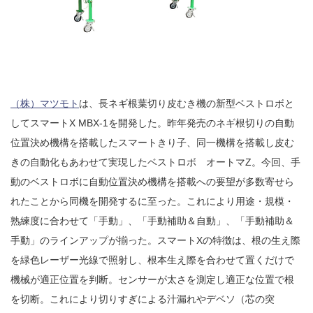
（株）マツモト
は、長ネギ根葉切り皮むき機の新型ベストロボと
してスマートX MBX-1を開発した。昨年発売のネギ根切りの自動
位置決め機構を搭載したスマートきり子、同一機構を搭載し皮む
きの自動化もあわせて実現したベストロボ オートマZ。今回、手
動のベストロボに自動位置決め機構を搭載への要望が多数寄せら
れたことから同機を開発するに至った。これにより用途・規模・
熟練度に合わせて「手動」、「手動補助＆自動」、「手動補助＆
手動」のラインアップが揃った。スマートXの特徴は、根の生え際
を緑色レーザー光線で照射し、根本生え際を合わせて置くだけで
機械が適正位置を判断。センサーが太さを測定し適正な位置で根
を切断。これにより切りすぎによる汁漏れやデベソ（芯の突