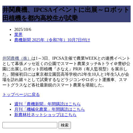
井関農機、IPCSAイベントに出展～ロボット
田植機を都内高校生が試乗
2025/10/6
業界
農機新聞 2025年（令和7年）10月7日付け
井関農機（株）
は1～3日、IPCSA主催で農業WEEKとの連携イベント
として幕張メッセ近くの公園でスマート農業タッチ&トライ＠豊砂公
園に出展しロボット田植機『さなえ』PRJ8（有人監視型）を展示し
た。開催初日には東京都立園芸高等学校の2年生10人と1年生5人が会
場を訪れ嬉々として試乗するなどラジコンやロボット運搬車、スマ
ートグラスなど各社最新鋭のスマート農業を堪能した。
トップページに戻る
週刊「農機新聞」年間購読はこちら
月刊「機械化農業」年間購読はこちら
新農林社ネットショップはこちら
検
索: