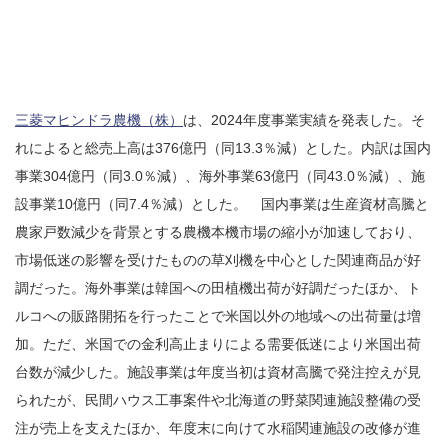
三菱マヒンドラ農機（株）
は、2024年度事業実績を発表した。そ
れによると総売上高は376億円（同13.3％減）とした。内訳は国内
事業304億円（同3.0％減）、海外事業63億円（同43.0％減）、施
設事業10億円（同7.4％減）とした。 国内事業は生産資材高騰と
農家戸数減少を背景とする農機本機市場の縮小が加速しており、
市場低迷の影響を受けたものの草刈機を中心とした関連商品が好
調だった。海外事業は韓国への田植機出荷が好調だったほか、ト
ルコへの販路開拓を行ったことで米国以外の地域への出荷量は増
加。ただ、米国での金利高止まりによる需要低迷により米国出荷
台数が減少した。施設事業は年度当初は資材高騰で発注控えが見
られたが、民間ハウス工事案件や北海道の野菜関連施設整備の受
注が売上を支えたほか、年度末に向けて水稲関連施設の改修が進