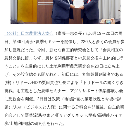
（公社）日本農業法人協会
（齋藤一志会長）は6月19～20日の両
日、第49回総会･夏季セミナーを開催し、220人と多くの会員が参
加し盛況だった。今回、新たな自主的研究会として『会員相互の
意見交換に留まらず、農林省関係部署との意見交換を主体的に行
うこと』を主目的にした土地利用型農業研究会を20日に立ち上
げ、その設立総会も開かれた。初日には、丸亀製麺創業者である
(株)トリドールHDの粟田貴也社長による『トリドールの飽くなき
挑戦』を主題とした夏季セミナー、アグリサポート倶楽部展示会
に懇親会を開催。2日目は政策（地域計画の策定状況と今後の課
題）/人材（ビジネスと人権）に関する分科会を開催後、自主的研
究会として野菜流通/やまと凜々アグリネット/酪農/高機能バイオ
炭/土地利用型の研究会を行った。