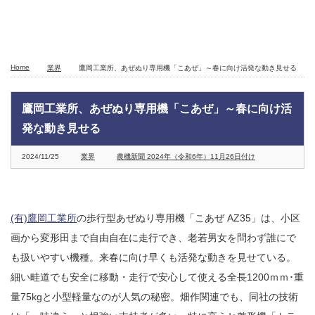
Home
業界
鷹岡工業所、あぜぬり専用機「こあぜ」～春に向け活発な動き見せる
鷹岡工業所、あぜぬり専用機「こあぜ」～春に向け活
発な動き見せる
2024/11/25
業界
農機新聞 2024年（令和6年）11月26日付け
(有)鷹岡工業所
の歩行型あぜぬり専用機「こあぜ AZ35」は、小区
画から変形田まで自由自在に走行でき、老若男女を問わず誰にで
も扱いやすい機種。来春に向け早くも活発な動きを見せている。
細い畦道でも安全に移動・走行で安心して使える全長1200ｍｍ･重
量75kgと小型軽量なのが人気の秘密。畑作関連でも、同社の技術