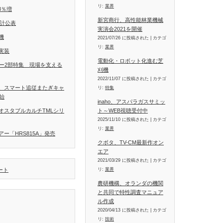
リ:
業界
8％増
新宮商行、高性能林業機械
統計公表
実演会2021を開催
機
2021/07/26 に投稿された
|
カテゴ
リ:
業界
実装
電動化・ロボット化進む芝
ラー2部特集 現場を支える
刈機
2022/11/07 に投稿された
|
カテゴ
、スマート追従またぎキャ
リ:
特集
開始
inaho、アスパラガスサミッ
ト～WEB視聴受付中
オスタブルカルチTMLシリ
2025/11/10 に投稿された
|
カテゴ
リ:
業界
ー「HRS815A」発売
クボタ、TV-CM最新作オン
エア
2021/03/29 に投稿された
|
カテゴ
リ:
業界
イート
農研機構、オランダの機関
と共同で特性調査マニュア
ル作成
2020/04/13 に投稿された
|
カテゴ
リ:
技術