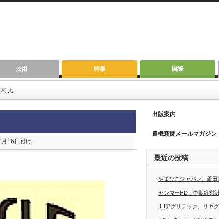
技術
特集
国際
今村氏
出版案内
農機新聞メールマガジン
7月16日付け
最近の投稿
やまびこジャパン、蘆田
ヤンマーHD、中期経営計画
IHIアグリテック、リヤ