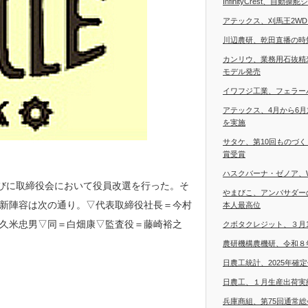
InfinityCrest、自
アテックス、刈馬王2W
川辺農研、乾田直播の時
カンリウ、業務用石抜精
モデル発売
イワフジ工業、フェラー
アテックス、4月から6
を実施
サタケ、第10回ものづ
賞受賞
ハスクバーナ・ゼノア、
並びに取締役会において役員改選を行った。そ
やまびこ、アンバサダー
新陣容は次の通り。▽代表取締役社長＝今村
本人最高位
久米忠男▽同＝白畑康▽監査役＝藤崎裕之
クボタクレジット、３月
農研機構農機研、令和８
日農工統計、2025年確
日農工、１月生産出荷実
兵庫商組、第75回通常総