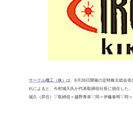
サークル機工（株）
は、6月26日開催の定時株主総会
れによると、今村城久氏が代表取締役社長に就任した。
城久（昇任）▽取締役＝越野孝幸▽同＝伊藤泰明▽同＝