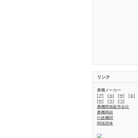
リンク
農機メーカー
[ア]
[カ]
[サ]
[タ]
[ヤ]
[ラ]
[ワ]
農機関係販売会社
農機商組
行政機関
関係団体