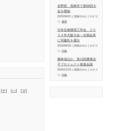
全野研、長崎市で第68回大
会を開催
2025/09/22 に投稿された
|
カテゴ
リ:
業界
日本生物環境工学会、２０
２４年大阪大会～次期会長
に羽藤氏を選出
2024/09/30 に投稿された
|
カテゴ
リ:
行政
農林省ほか、第13回農業女
子プロジェクト推進会議
2024/12/23 に投稿された
|
カテゴ
リ:
行政
[ナ]
[ハ]
[マ]