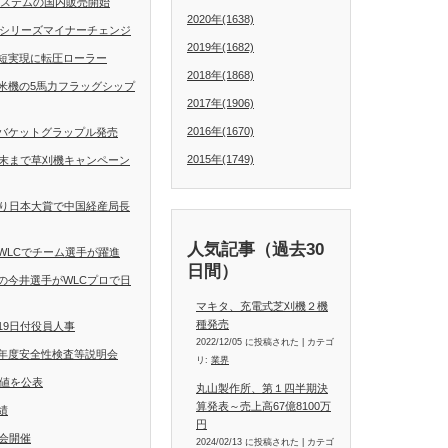
動操舵システムの国内販売開始
2020年(1638)
Dシリーズマイナーチェンジ
2019年(1682)
短実現に転圧ローラー
2018年(1868)
米機の5馬力フラッグシップ
2017年(1906)
2016年(1670)
バケットグラップル発売
2015年(1749)
月末まで草刈機キャンペーン
くり日本大賞で中国経産局長
人気記事（過去30
WLCでチーム選手が躍進
日間）
の今井選手がWLCプロで日
マキタ、充電式芝刈機２機
種発売
19日付役員人事
2022/12/05 に投稿された
|
カテゴ
年度安全性検査等説明会
リ:
業界
定値を公表
丸山製作所、第１四半期決
算発表～売上高67億8100万
績
円
会開催
2024/02/13 に投稿された
|
カテゴ