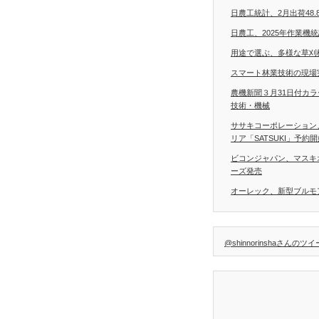
日農工統計、2月出荷48.
日農工、2025年作業機
用途で選ぶ、多様な草刈
スマート林業技術の現場
農機新聞３月31日付カ
技術・機械
ササキコーポレーション
リア「SATSUKI」予約
ビコンジャパン、マスキ
ーズ発売
オーレック、新型ブルモア
@shinnorinshaさんのツ