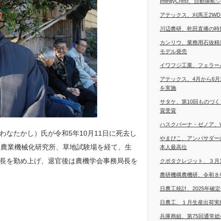
InfinityCrest、自
アテックス、刈馬王2W
川辺農研、乾田直播の時
カンリウ、業務用石抜精
モデル発売
イワフジ工業、フェラー
アテックス、4月から6
を実施
サタケ、第10回ものづ
賞受賞
ハスクバーナ・ゼノア、
なたかし）氏が令和5年10月11日に死去し
やまびこ、アンバサダー
、農業機械化研究所、草地試験場を経て、生
本人最高位
長を勤め上げ、退官後は農機学会事務局長を
クボタクレジット、３月
農研機構農機研、令和８
日農工統計、2025年確
日農工、１月生産出荷実
兵庫商組、第75回通常総