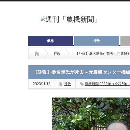
業界
行政
行政
【訃報】桑名隆氏が死去～元農研
【訃報】桑名隆氏が死去～元農研センター機
2023/11/13
行政
農機新聞 2023年（令和5年）