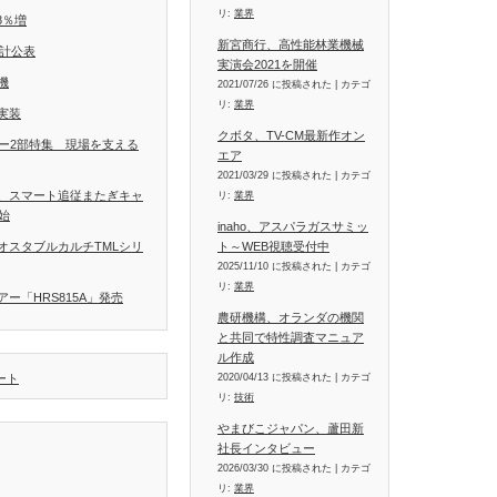
リ:
業界
8％増
新宮商行、高性能林業機械
統計公表
実演会2021を開催
機
2021/07/26 に投稿された
|
カテゴ
リ:
業界
実装
クボタ、TV-CM最新作オン
ラー2部特集 現場を支える
エア
2021/03/29 に投稿された
|
カテゴ
、スマート追従またぎキャ
リ:
業界
開始
inaho、アスパラガスサミッ
ト～WEB視聴受付中
オスタブルカルチTMLシリ
2025/11/10 に投稿された
|
カテゴ
リ:
業界
ー「HRS815A」発売
農研機構、オランダの機関
と共同で特性調査マニュア
ル作成
2020/04/13 に投稿された
|
カテゴ
イート
リ:
技術
やまびこジャパン、蘆田新
社長インタビュー
2026/03/30 に投稿された
|
カテゴ
リ:
業界