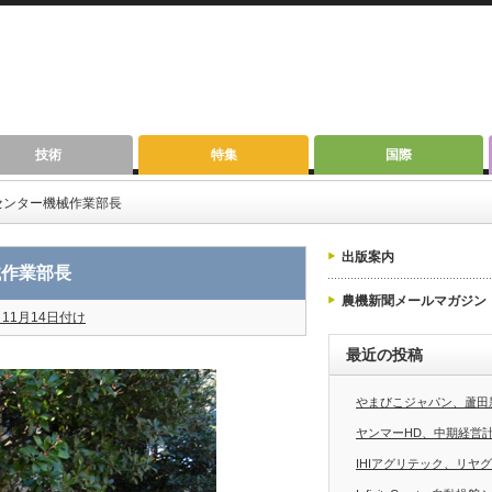
技術
特集
国際
センター機械作業部長
出版案内
械作業部長
農機新聞メールマガジン
11月14日付け
最近の投稿
やまびこジャパン、蘆田
ヤンマーHD、中期経営計画
IHIアグリテック、リヤ