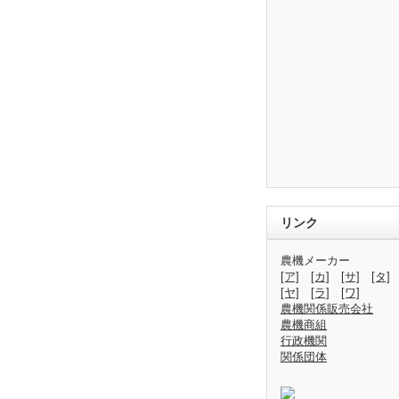
リンク
農機メーカー
[ア]
[カ]
[サ]
[タ]
[ヤ]
[ラ]
[ワ]
農機関係販売会社
農機商組
行政機関
関係団体