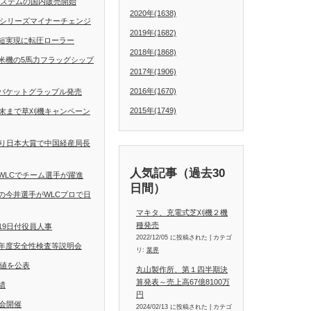
動操舵システムの国内販売開始
2020年(1638)
Dシリーズマイナーチェンジ
2019年(1682)
短実現に転圧ローラー
2018年(1868)
米機の5馬力フラッグシップ
2017年(1906)
2016年(1670)
バケットグラップル発売
2015年(1749)
月末まで草刈機キャンペーン
くり日本大賞で中国経産局長
人気記事（過去30
WLCでチーム選手が躍進
日間）
の今井選手がWLCプロで日
マキタ、充電式芝刈機２機
種発売
19日付役員人事
2022/12/05 に投稿された
|
カテゴ
年度安全性検査等説明会
リ:
業界
定値を公表
丸山製作所、第１四半期決
算発表～売上高67億8100万
績
円
会開催
2024/02/13 に投稿された
|
カテゴ