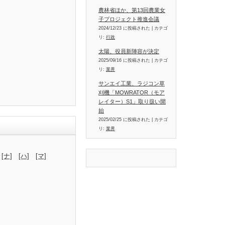
農林省ほか、第13回農業女
子プロジェクト推進会議
2024/12/23 に投稿された
|
カテゴ
リ:
行政
太陽、役員新陣容が決定
2025/09/16 に投稿された
|
カテゴ
リ:
業界
サンエイ工業、ラジコン草
刈機「MOWRATOR（モア
レイター）S1」取り扱い開
始
2025/02/25 に投稿された
|
カテゴ
リ:
業界
[ナ]
[ハ]
[マ]