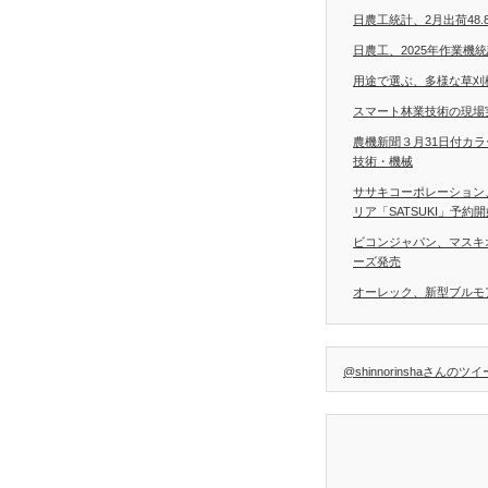
日農工統計、2月出荷48.
日農工、2025年作業機
用途で選ぶ、多様な草刈
スマート林業技術の現場
農機新聞３月31日付カ
技術・機械
ササキコーポレーション
リア「SATSUKI」予約
ビコンジャパン、マスキ
ーズ発売
オーレック、新型ブルモア
@shinnorinshaさんのツ