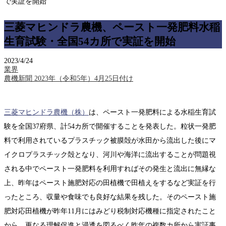
で実証を開始
三菱マヒンドラ農機、ペースト一発肥料水稲
生育試験・全国54カ所で実証を開始
2023/4/24
業界
農機新聞 2023年（令和5年）4月25日付け
三菱マヒンドラ農機（株）
は、ペースト一発肥料による水稲生育試
験を全国37府県、計54カ所で開催することを発表した。粒状一発肥
料で利用されているプラスチック被膜殻が水田から流出した後にマ
イクロプラスチック殻となり、河川や海洋に流出することが問題視
される中でペースト一発肥料を利用すればその発生と流出に無縁な
上、昨年はペースト施肥対応の田植機で田植えをするなど実証を行
ったところ、収量や食味でも良好な結果を残した。そのペースト施
肥対応田植機が昨年11月にはみどり税制対応機種に指定されたこと
から、更なる理解促進と浸透を図るべく昨年の複数カ所から実証事