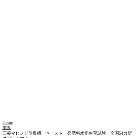
Home
業界
三菱マヒンドラ農機、ペースト一発肥料水稲生育試験・全国54カ所