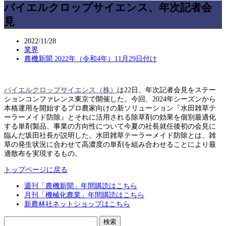
バイエルクロップサイエンス、年次記者会
見
2022/11/28
業界
農機新聞 2022年（令和4年）11月29日付け
バイエルクロップサイエンス（株）
は22日、年次記者会見をステー
ションコンファレンス東京で開催した。今回、2024年シーズンから
本格運用を開始するプロ農家向けの新ソリューション『水田雑草テ
ーラーメイド防除』とそれに活用される除草剤の効果を個別最適化
する単剤製品、事業の方向性について今夏の社長就任後初の会見に
臨んだ坂田社長が説明した。水田雑草テーラーメイド防除とは、雑
草の発生状況に合わせて高濃度の単剤を組み合わせることにより最
適散布を実現するもの。
トップページに戻る
週刊「農機新聞」年間購読はこちら
月刊「機械化農業」年間購読はこちら
新農林社ネットショップはこちら
検