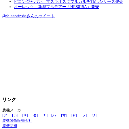
ビコンジャパン、マスキオスタブルカルチTMLシリーズ発売
オーレック、新型ブルモアー「HRS815A」発売
@shinnorinshaさんのツイート
リンク
農機メーカー
[ア]
[カ]
[サ]
[タ]
[ナ]
[ハ]
[マ]
[ヤ]
[ラ]
[ワ]
農機関係販売会社
農機商組