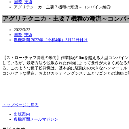
国際
,
技術
アグリテクニカ・主要７機種の潮流～コンバイン編③
アグリテクニカ・主要７機種の潮流～コンバ
2022/3/22
国際
,
技術
農機新聞 2022年（令和4年）3月22日付け
【ストロー･チャフ管理の動向】作業幅が10mを超える大型コンバイ
しているが、栽培方法や脱穀された作物によって要件が大きく異なる
る。このような種子粉砕機は、基本的に駆動力の大きなハンマーミル
コンパクトな構造、およびカッティングシステムとワゴンとの連結に
トップページに戻る
出版案内
農機新聞メールマガジン