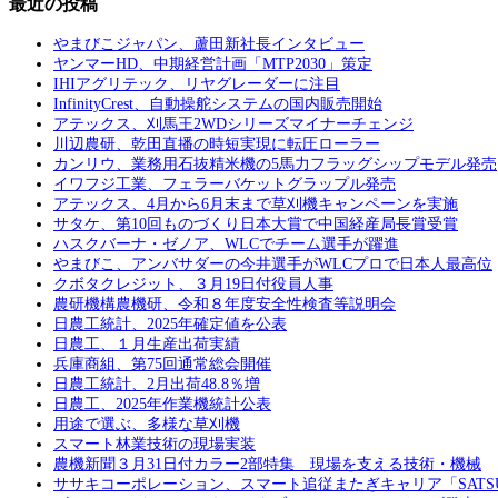
最近の投稿
やまびこジャパン、蘆田新社長インタビュー
ヤンマーHD、中期経営計画「MTP2030」策定
IHIアグリテック、リヤグレーダーに注目
InfinityCrest、自動操舵システムの国内販売開始
アテックス、刈馬王2WDシリーズマイナーチェンジ
川辺農研、乾田直播の時短実現に転圧ローラー
カンリウ、業務用石抜精米機の5馬力フラッグシップモデル発売
イワフジ工業、フェラーバケットグラップル発売
アテックス、4月から6月末まで草刈機キャンペーンを実施
サタケ、第10回ものづくり日本大賞で中国経産局長賞受賞
ハスクバーナ・ゼノア、WLCでチーム選手が躍進
やまびこ、アンバサダーの今井選手がWLCプロで日本人最高位
クボタクレジット、３月19日付役員人事
農研機構農機研、令和８年度安全性検査等説明会
日農工統計、2025年確定値を公表
日農工、１月生産出荷実績
兵庫商組、第75回通常総会開催
日農工統計、2月出荷48.8％増
日農工、2025年作業機統計公表
用途で選ぶ、多様な草刈機
スマート林業技術の現場実装
農機新聞３月31日付カラー2部特集 現場を支える技術・機械
ササキコーポレーション、スマート追従またぎキャリア「SATS