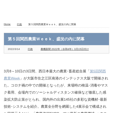
Home
行政
第５回関西農業Ｗｅｅｋ、盛況の内に閉幕
第５回関西農業Ｗｅｅｋ、盛況の内に閉幕
2022/3/14
行政
農機新聞 2022年（令和4年）3月15日付け
3月8～10日の3日間、西日本最大の農業･畜産総合展「
第5回関西
農業Week
」が大阪市住之江区南港のインテックス大阪で開催され
た。コロナ禍の中での開催となったが、来場時の検温･消毒やマス
ク着用、会場内でのソーシャルディスタンス確保など徹底した感
染拡大防止策がとられ、国内外の出展145社の多彩な資機材･最新
技術･システムを紹介。農業全分野を網羅した4展示会で構成され