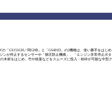
の「GS151GH／同GHB」と「GS401D」の2機種は、使い勝手を
、エンジンが停止するセンサーや「狭圧防止機構」、「エンジン非常停止
cmまでの木材をはじめ、竹や枝葉などをスムーズに投入・粉砕が可能な中型