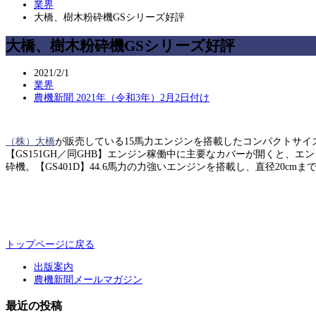
業界
大橋、樹木粉砕機GSシリーズ好評
大橋、樹木粉砕機GSシリーズ好評
2021/2/1
業界
農機新聞 2021年（令和3年）2月2日付け
（株）大橋
が販売している15馬力エンジンを搭載したコンパクトサイズ
【GS151GH／同GHB】エンジン稼働中に主要なカバーが開くと
砕機。【GS401D】44.6馬力の力強いエンジンを搭載し、直径20
トップページに戻る
出版案内
農機新聞メールマガジン
最近の投稿