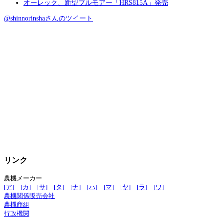
オーレック、新型ブルモアー「HRS815A」発売
@shinnorinshaさんのツイート
リンク
農機メーカー
[ア]
[カ]
[サ]
[タ]
[ナ]
[ハ]
[マ]
[ヤ]
[ラ]
[ワ]
農機関係販売会社
農機商組
行政機関