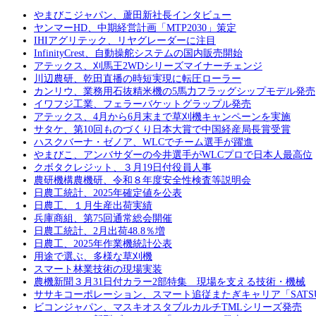
やまびこジャパン、蘆田新社長インタビュー
ヤンマーHD、中期経営計画「MTP2030」策定
IHIアグリテック、リヤグレーダーに注目
InfinityCrest、自動操舵システムの国内販売開始
アテックス、刈馬王2WDシリーズマイナーチェンジ
川辺農研、乾田直播の時短実現に転圧ローラー
カンリウ、業務用石抜精米機の5馬力フラッグシップモデル発売
イワフジ工業、フェラーバケットグラップル発売
アテックス、4月から6月末まで草刈機キャンペーンを実施
サタケ、第10回ものづくり日本大賞で中国経産局長賞受賞
ハスクバーナ・ゼノア、WLCでチーム選手が躍進
やまびこ、アンバサダーの今井選手がWLCプロで日本人最高位
クボタクレジット、３月19日付役員人事
農研機構農機研、令和８年度安全性検査等説明会
日農工統計、2025年確定値を公表
日農工、１月生産出荷実績
兵庫商組、第75回通常総会開催
日農工統計、2月出荷48.8％増
日農工、2025年作業機統計公表
用途で選ぶ、多様な草刈機
スマート林業技術の現場実装
農機新聞３月31日付カラー2部特集 現場を支える技術・機械
ササキコーポレーション、スマート追従またぎキャリア「SATS
ビコンジャパン、マスキオスタブルカルチTMLシリーズ発売