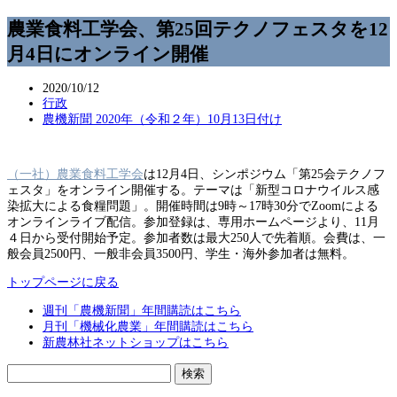
農業食料工学会、第25回テクノフェスタを12
月4日にオンライン開催
2020/10/12
行政
農機新聞 2020年（令和２年）10月13日付け
（一社）農業食料工学会
は12月4日、シンポジウム「第25会テクノフ
ェスタ」をオンライン開催する。テーマは「新型コロナウイルス感
染拡大による食糧問題」。開催時間は9時～17時30分でZoomによる
オンラインライブ配信。参加登録は、専用ホームページより、11月
４日から受付開始予定。参加者数は最大250人で先着順。会費は、一
般会員2500円、一般非会員3500円、学生・海外参加者は無料。
トップページに戻る
週刊「農機新聞」年間購読はこちら
月刊「機械化農業」年間購読はこちら
新農林社ネットショップはこちら
検
索: