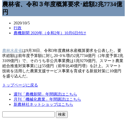
農林省、令和３年度概算要求･総額2兆7734億
円
2020/10/5
行政
農機新聞 2020年（令和2年）10月6日付け
農林水産省
は9月30日、令和3年度農林水産概算要求を公表した。要
求総額は前年度予算額に対し20･0％増の2兆7734億円（2年度予算2兆
3109億円）で、そのうち非公共事業費は1兆9270億円。スマート農業
総合推進対策事業には55億円（前年比40億円増）を計上。スマート
技術を活用した農業支援サービス事業を育成する新規対策に10億円
を盛り込んだ。
トップページに戻る
週刊「農機新聞」年間購読はこちら
月刊「機械化農業」年間購読はこちら
新農林社ネットショップはこちら
検
索: