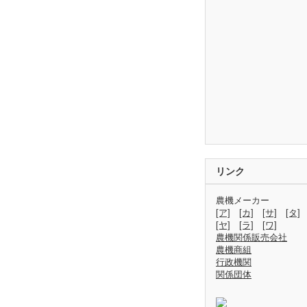
リンク
農機メーカー
[ア]
[カ]
[サ]
[タ]
[ヤ]
[ラ]
[ワ]
農機関係販売会社
農機商組
行政機関
関係団体