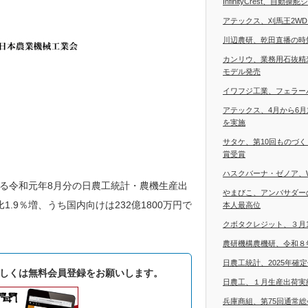
InfinityCrest、自
アテックス、刈馬王2W
川辺農研、乾田直播の時
カンリウ、業務用石抜精
モデル発売
イワフジ工業、フェラー
アテックス、4月から6
を実施
サタケ、第10回ものづ
賞受賞
ハスクバーナ・ゼノア、
る令和元年8月分の日農工統計・農機生産出
やまびこ、アンバサダー
1.9％増、うち国内向けは232億1800万円で
本人最高位
クボタクレジット、３月
農研機構農機研、令和８
日農工統計、2025年確
しくは無料会員登録をお願いします。
日農工、１月生産出荷実
兵庫商組、第75回通常総