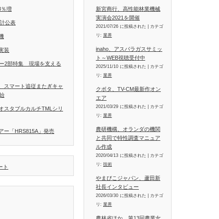
8％増
新宮商行、高性能林業機械
実演会2021を開催
統計公表
2021/07/26 に投稿された
|
カテゴ
リ:
業界
機
inaho、アスパラガスサミッ
実装
ト～WEB視聴受付中
ラー2部特集 現場を支える
2025/11/10 に投稿された
|
カテゴ
リ:
業界
、スマート追従またぎキャ
クボタ、TV-CM最新作オン
開始
エア
2021/03/29 に投稿された
|
カテゴ
オスタブルカルチTMLシリ
リ:
業界
農研機構、オランダの機関
ー「HRS815A」発売
と共同で特性調査マニュア
ル作成
2020/04/13 に投稿された
|
カテゴ
リ:
技術
イート
やまびこジャパン、蘆田新
社長インタビュー
2026/03/30 に投稿された
|
カテゴ
リ:
業界
農林省ほか、第13回農業女