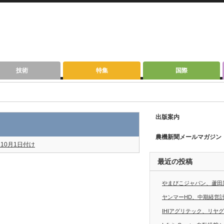
技術
特集
国際
出版案内
農機新聞メールマガジン
10月1日付け
最近の投稿
やまびこジャパン、蘆田
ヤンマーHD、中期経営計画
IHIアグリテック、リヤ