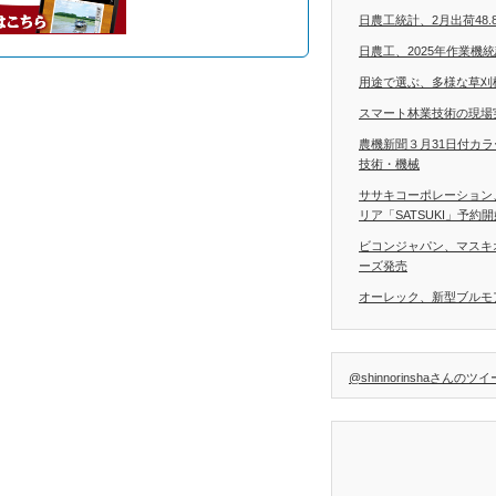
日農工統計、2月出荷48.
日農工、2025年作業機
用途で選ぶ、多様な草刈
スマート林業技術の現場
農機新聞３月31日付カ
技術・機械
ササキコーポレーション
リア「SATSUKI」予約
ビコンジャパン、マスキ
ーズ発売
オーレック、新型ブルモア
@shinnorinshaさんのツ