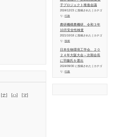
子プロジェクト推進会議
2024/12/23 に投稿された
|
カテゴ
リ:
行政
農研機構農機研、令和３年
10月安全性検査
2021/10/18 に投稿された
|
カテゴ
リ:
技術
日本生物環境工学会、２０
２４年大阪大会～次期会長
に羽藤氏を選出
2024/09/30 に投稿された
|
カテゴ
リ:
行政
[ナ]
[ハ]
[マ]