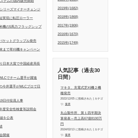
動操舵システムの国内販売開始
2019年(1682)
Dシリーズマイナーチェンジ
2018年(1868)
短実現に転圧ローラー
2017年(1906)
米機の5馬力フラッグシップ
2016年(1670)
バケットグラップル発売
2015年(1749)
月末まで草刈機キャンペーン
くり日本大賞で中国経産局長
人気記事（過去30
日間）
WLCでチーム選手が躍進
の今井選手がWLCプロで日
マキタ、充電式芝刈機２機
種発売
2022/12/05 に投稿された
|
カテゴ
19日付役員人事
リ:
業界
年度安全性検査等説明会
丸山製作所、第１四半期決
定値を公表
算発表～売上高67億8100万
円
績
2024/02/13 に投稿された
|
カテゴ
会開催
リ:
業界