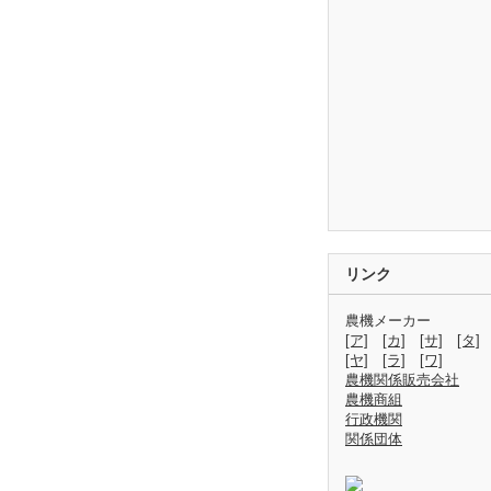
リンク
農機メーカー
[ア]
[カ]
[サ]
[タ]
[ヤ]
[ラ]
[ワ]
農機関係販売会社
農機商組
行政機関
関係団体