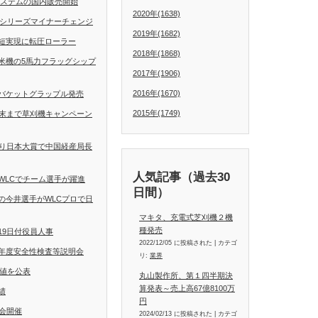
動操舵システムの国内販売開始
2020年(1638)
Dシリーズマイナーチェンジ
2019年(1682)
短実現に転圧ローラー
2018年(1868)
米機の5馬力フラッグシップ
2017年(1906)
2016年(1670)
バケットグラップル発売
2015年(1749)
月末まで草刈機キャンペーン
くり日本大賞で中国経産局長
人気記事（過去30
WLCでチーム選手が躍進
日間）
の今井選手がWLCプロで日
マキタ、充電式芝刈機２機
種発売
19日付役員人事
2022/12/05 に投稿された
|
カテゴ
年度安全性検査等説明会
リ:
業界
定値を公表
丸山製作所、第１四半期決
算発表～売上高67億8100万
績
円
会開催
2024/02/13 に投稿された
|
カテゴ