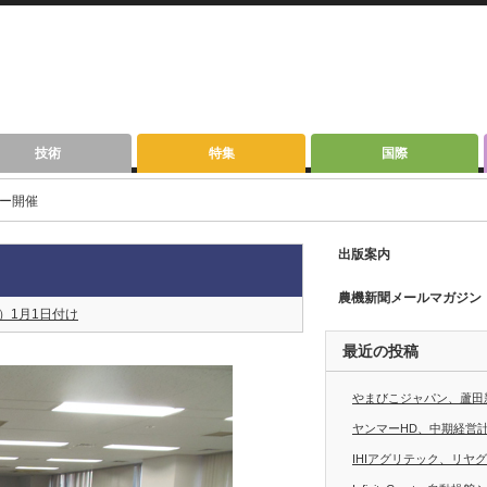
技術
特集
国際
ナー開催
出版案内
農機新聞メールマガジン
年）1月1日付け
最近の投稿
やまびこジャパン、蘆田
ヤンマーHD、中期経営計画
IHIアグリテック、リヤ