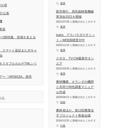
リ:
業界
8％増
新宮商行、高性能林業機械
統計公表
実演会2021を開催
機
2021/07/26 に投稿された
|
カテゴ
リ:
業界
実装
inaho、アスパラガスサミッ
ラー2部特集 現場を支える
ト～WEB視聴受付中
2025/11/10 に投稿された
|
カテゴ
、スマート追従またぎキャ
リ:
業界
開始
クボタ、TV-CM最新作オン
エア
オスタブルカルチTMLシリ
2021/03/29 に投稿された
|
カテゴ
リ:
業界
ー「HRS815A」発売
農研機構、オランダの機関
と共同で特性調査マニュア
ル作成
2020/04/13 に投稿された
|
カテゴ
イート
リ:
技術
農林省ほか、第13回農業女
子プロジェクト推進会議
2024/12/23 に投稿された
|
カテゴ
リ:
行政