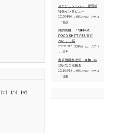
やまびこジャパン、蘆田新
社長インタビュー
2026/03/30 に投稿された
|
カテゴ
リ:
業界
井関農機、「NIPPON
FOOD SHIFT FES.東京
2025」出展
2025/11/17 に投稿された
|
カテゴ
リ:
業界
農研機構農機研、令和３年
10月安全性検査
2021/10/18 に投稿された
|
カテゴ
リ:
技術
[ナ]
[ハ]
[マ]