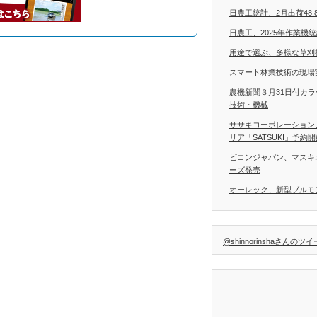
日農工統計、2月出荷48.
日農工、2025年作業機
用途で選ぶ、多様な草刈
スマート林業技術の現場
農機新聞３月31日付カ
技術・機械
ササキコーポレーション
リア「SATSUKI」予約
ビコンジャパン、マスキ
ーズ発売
オーレック、新型ブルモア
@shinnorinshaさんのツ