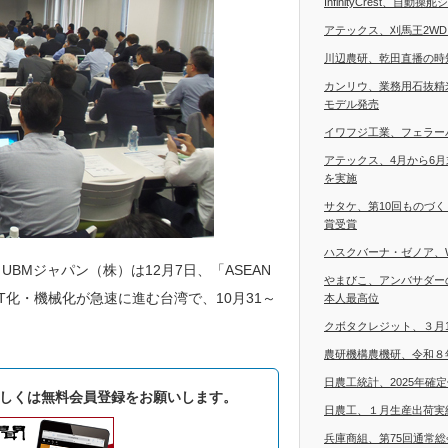
InfinityCrest、自
アテックス、刈馬王2W
川辺農研、乾田直播の時
カンリウ、業務用石抜精
モデル発売
イワフジ工業、フェラー
アテックス、4月から6
を実施
サタケ、第10回ものづ
賞受賞
ハスクバーナ・ゼノア、
BMジャパン（株）は12月7日、「ASEAN
やまびこ、アンバサダー
T化・機械化が急速に進む台湾で、10月31～
本人最高位
クボタクレジット、３月
農研機構農機研、令和８
日農工統計、2025年確
しくは無料会員登録をお願いします。
日農工、１月生産出荷実
兵庫商組、第75回通常総