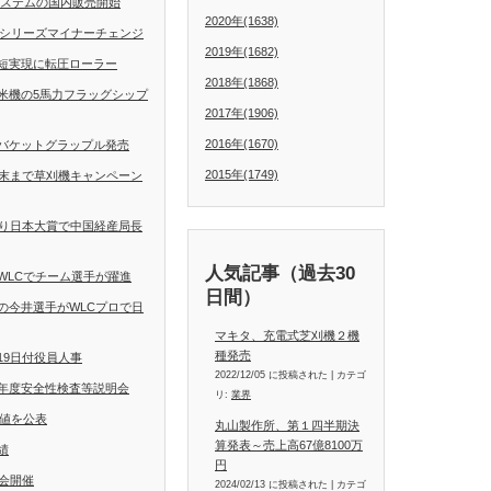
動操舵システムの国内販売開始
2020年(1638)
Dシリーズマイナーチェンジ
2019年(1682)
短実現に転圧ローラー
2018年(1868)
米機の5馬力フラッグシップ
2017年(1906)
2016年(1670)
バケットグラップル発売
2015年(1749)
月末まで草刈機キャンペーン
くり日本大賞で中国経産局長
人気記事（過去30
WLCでチーム選手が躍進
日間）
の今井選手がWLCプロで日
マキタ、充電式芝刈機２機
種発売
19日付役員人事
2022/12/05 に投稿された
|
カテゴ
年度安全性検査等説明会
リ:
業界
定値を公表
丸山製作所、第１四半期決
算発表～売上高67億8100万
績
円
会開催
2024/02/13 に投稿された
|
カテゴ