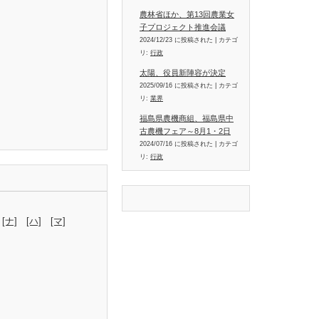
農林省ほか、第13回農業女
子プロジェクト推進会議
2024/12/23 に投稿された
|
カテゴ
リ:
行政
太陽、役員新陣容が決定
2025/09/16 に投稿された
|
カテゴ
リ:
業界
福島県農機商組、福島県中
古農機フェア～8月1・2日
2024/07/16 に投稿された
|
カテゴ
リ:
行政
[ナ]
[ハ]
[マ]