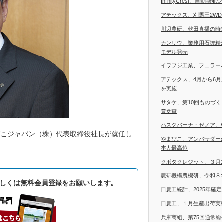
InfinityCrest、自
アテックス、刈馬王2W
川辺農研、乾田直播の時
カンリウ、業務用石抜精
モデル発売
イワフジ工業、フェラー
アテックス、4月から6
を実施
サタケ、第10回ものづ
賞受賞
ハスクバーナ・ゼノア、
びこジャパン（株）代表取締役社長が就任し
やまびこ、アンバサダー
本人最高位
クボタクレジット、３月
農研機構農機研、令和８
しくは無料会員登録をお願いします。
日農工統計、2025年確
日農工、１月生産出荷実
兵庫商組、第75回通常総