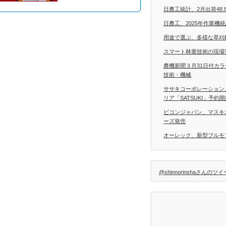
日農工統計、2月出荷48.
日農工、2025年作業機
用途で選ぶ、多様な草刈
スマート林業技術の現場
農機新聞３月31日付カ
技術・機械
ササキコーポレーション
リア「SATSUKI」予約
ビコンジャパン、マスキ
ーズ発売
オーレック、新型ブルモア
@shinnorinshaさんのツ