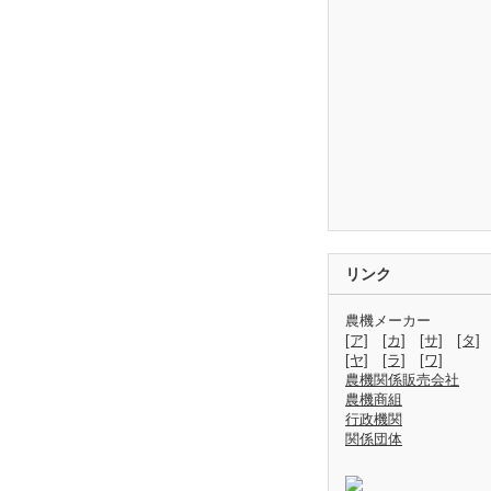
リンク
農機メーカー
[ア]
[カ]
[サ]
[タ]
[ヤ]
[ラ]
[ワ]
農機関係販売会社
農機商組
行政機関
関係団体