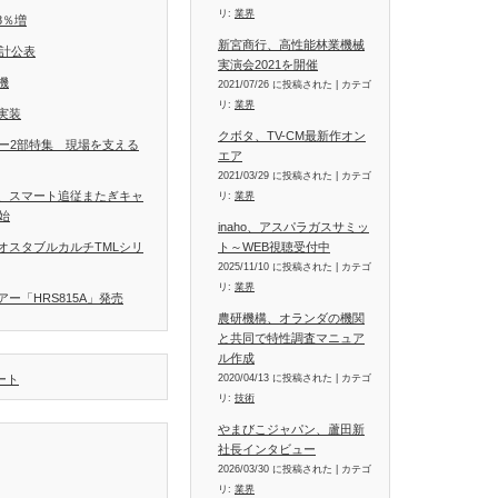
リ:
業界
8％増
新宮商行、高性能林業機械
統計公表
実演会2021を開催
機
2021/07/26 に投稿された
|
カテゴ
リ:
業界
実装
クボタ、TV-CM最新作オン
ラー2部特集 現場を支える
エア
2021/03/29 に投稿された
|
カテゴ
、スマート追従またぎキャ
リ:
業界
開始
inaho、アスパラガスサミッ
ト～WEB視聴受付中
オスタブルカルチTMLシリ
2025/11/10 に投稿された
|
カテゴ
リ:
業界
ー「HRS815A」発売
農研機構、オランダの機関
と共同で特性調査マニュア
ル作成
2020/04/13 に投稿された
|
カテゴ
イート
リ:
技術
やまびこジャパン、蘆田新
社長インタビュー
2026/03/30 に投稿された
|
カテゴ
リ:
業界