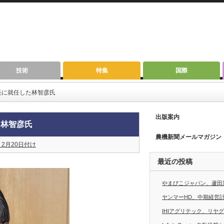
技術
特集
国際
長に就任した林智彦氏
出版案内
た林智彦氏
農機新聞メールマガジン
）2月20日付け
最近の投稿
やまびこジャパン、蘆田
ヤンマーHD、中期経営計画
IHIアグリテック、リヤ