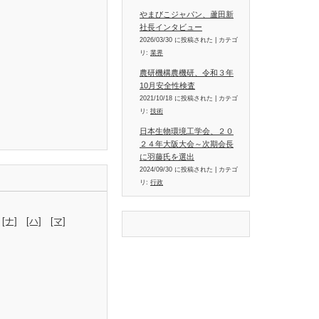
やまびこジャパン、蘆田新
社長インタビュー
2026/03/30 に投稿された
|
カテゴ
リ:
業界
農研機構農機研、令和３年
10月安全性検査
2021/10/18 に投稿された
|
カテゴ
リ:
技術
日本生物環境工学会、２０
２４年大阪大会～次期会長
に羽藤氏を選出
2024/09/30 に投稿された
|
カテゴ
リ:
行政
[ナ]
[ハ]
[マ]