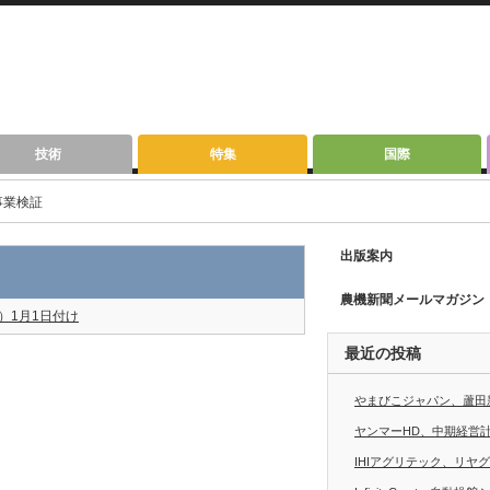
技術
特集
国際
事業検証
出版案内
農機新聞メールマガジン
年）1月1日付け
最近の投稿
やまびこジャパン、蘆田
ヤンマーHD、中期経営計画
IHIアグリテック、リヤ