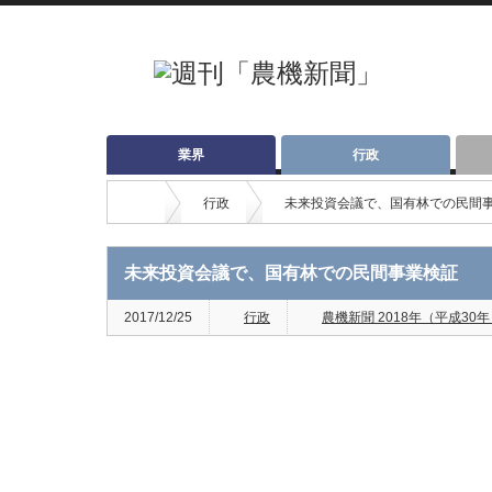
業界
行政
行政
未来投資会議で、国有林での民間
未来投資会議で、国有林での民間事業検証
2017/12/25
行政
農機新聞 2018年（平成30