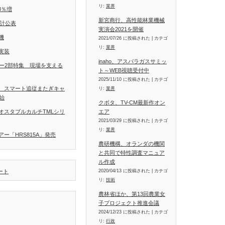
リ:
業界
8％増
新宮商行、高性能林業機械
統計公表
実演会2021を開催
機
2021/07/26 に投稿された
|
カテゴ
リ:
業界
実装
inaho、アスパラガスサミッ
ラー2部特集 現場を支える
ト～WEB視聴受付中
2025/11/10 に投稿された
|
カテゴ
、スマート追従またぎキャ
リ:
業界
開始
クボタ、TV-CM最新作オン
エア
オスタブルカルチTMLシリ
2021/03/29 に投稿された
|
カテゴ
リ:
業界
ー「HRS815A」発売
農研機構、オランダの機関
と共同で特性調査マニュア
ル作成
2020/04/13 に投稿された
|
カテゴ
イート
リ:
技術
農林省ほか、第13回農業女
子プロジェクト推進会議
2024/12/23 に投稿された
|
カテゴ
リ:
行政