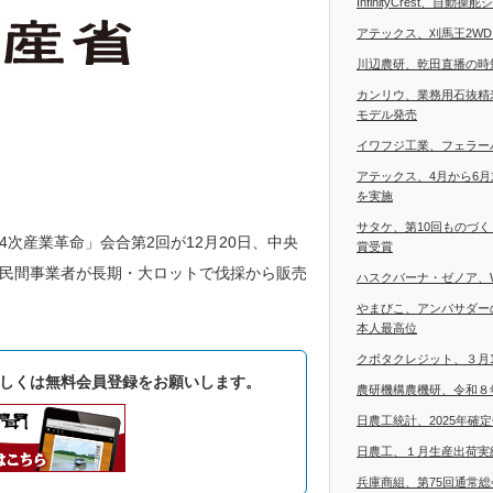
InfinityCrest、自
アテックス、刈馬王2W
川辺農研、乾田直播の時
カンリウ、業務用石抜精
モデル発売
イワフジ工業、フェラー
アテックス、4月から6
を実施
サタケ、第10回ものづ
次産業革命」会合第2回が12月20日、中央
賞受賞
民間事業者が長期・大ロットで伐採から販売
ハスクバーナ・ゼノア、
やまびこ、アンバサダー
本人最高位
クボタクレジット、３月
しくは無料会員登録をお願いします。
農研機構農機研、令和８
日農工統計、2025年確
日農工、１月生産出荷実
兵庫商組、第75回通常総