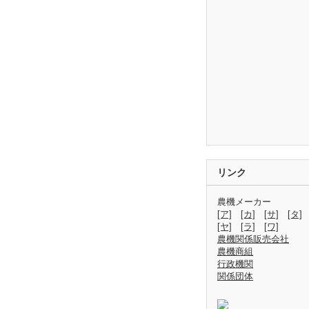
リンク
農機メーカー
[ア]
[カ]
[サ]
[タ]
[ヤ]
[ラ]
[ワ]
農機関係販売会社
農機商組
行政機関
関係団体