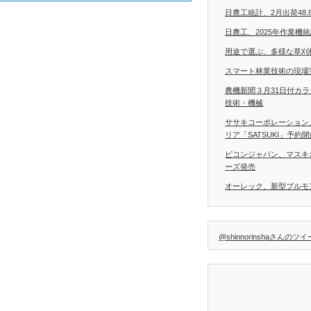
日農工統計、2月出荷48.
日農工、2025年作業機
用途で選ぶ、多様な草刈
スマート林業技術の現場
農機新聞３月31日付カ
技術・機械
ササキコーポレーション
リア「SATSUKI」予約
ビコンジャパン、マスキ
ーズ発売
オーレック、新型ブルモア
@shinnorinshaさんのツ