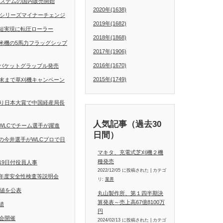
動操舵システムの国内販売開始
2020年(1638)
Dシリーズマイナーチェンジ
2019年(1682)
短実現に転圧ローラー
2018年(1868)
米機の5馬力フラッグシップ
2017年(1906)
2016年(1670)
バケットグラップル発売
2015年(1749)
月末まで草刈機キャンペーン
くり日本大賞で中国経産局長
人気記事（過去30
WLCでチーム選手が躍進
日間）
の今井選手がWLCプロで日
マキタ、充電式芝刈機２機
種発売
19日付役員人事
2022/12/05 に投稿された
|
カテゴ
年度安全性検査等説明会
リ:
業界
定値を公表
丸山製作所、第１四半期決
算発表～売上高67億8100万
績
円
会開催
2024/02/13 に投稿された
|
カテゴ