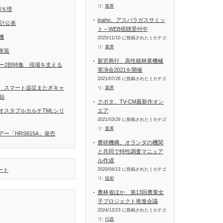
リ:
業界
8％増
inaho、アスパラガスサミッ
統計公表
ト～WEB視聴受付中
機
2025/11/10 に投稿された
|
カテゴ
リ:
業界
実装
新宮商行、高性能林業機械
ラー2部特集 現場を支える
実演会2021を開催
2021/07/26 に投稿された
|
カテゴ
、スマート追従またぎキャ
リ:
業界
開始
クボタ、TV-CM最新作オン
エア
オスタブルカルチTMLシリ
2021/03/29 に投稿された
|
カテゴ
リ:
業界
ー「HRS815A」発売
農研機構、オランダの機関
と共同で特性調査マニュア
ル作成
2020/04/13 に投稿された
|
カテゴ
イート
リ:
技術
農林省ほか、第13回農業女
子プロジェクト推進会議
2024/12/23 に投稿された
|
カテゴ
リ:
行政