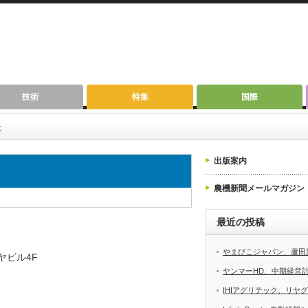
技術
特集
国際
た
出版案内
農機新聞メールマガジン
最近の投稿
やまびこジャパン、蘆田
ヤビル4F
ヤンマーHD、中期経営計画
IHIアグリテック、リヤ