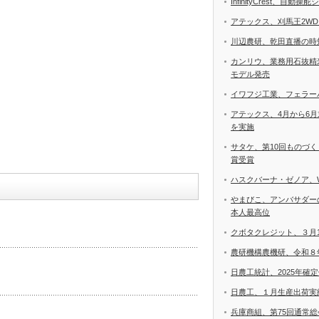
InfinityCrest、自
アテックス、刈馬王2W
川辺農研、乾田直播の時
カンリウ、業務用石抜精
モデル発売
イワフジ工業、フェラー
アテックス、4月から6
を実施
サタケ、第10回ものづ
賞受賞
ハスクバーナ・ゼノア、
やまびこ、アンバサダー
本人最高位
クボタクレジット、３月
農研機構農機研、令和８
日農工統計、2025年確
日農工、１月生産出荷実
兵庫商組、第75回通常総