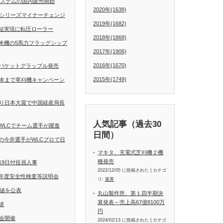
動操舵システムの国内販売開始
2020年(1638)
Dシリーズマイナーチェンジ
2019年(1682)
短実現に転圧ローラー
2018年(1868)
米機の5馬力フラッグシップ
2017年(1906)
2016年(1670)
バケットグラップル発売
2015年(1749)
月末まで草刈機キャンペーン
くり日本大賞で中国経産局長
人気記事（過去30
WLCでチーム選手が躍進
日間）
の今井選手がWLCプロで日
マキタ、充電式芝刈機２機
種発売
19日付役員人事
2022/12/05 に投稿された
|
カテゴ
年度安全性検査等説明会
リ:
業界
定値を公表
丸山製作所、第１四半期決
算発表～売上高67億8100万
績
円
会開催
2024/02/13 に投稿された
|
カテゴ