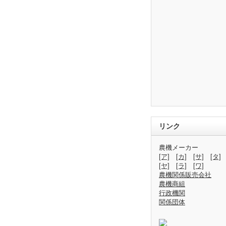
リンク
農機メーカー
[ア]
[カ]
[サ]
[タ]
[ヤ]
[ラ]
[ワ]
農機関係販売会社
農機商組
行政機関
関係団体