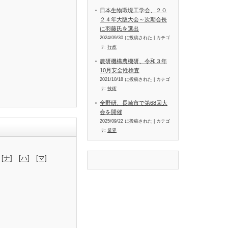
日本生物環境工学会、２０
２４年大阪大会～次期会長
に羽藤氏を選出
2024/09/30 に投稿された
|
カテゴ
リ:
行政
農研機構農機研、令和３年
10月安全性検査
2021/10/18 に投稿された
|
カテゴ
リ:
技術
全野研、長崎市で第68回大
会を開催
2025/09/22 に投稿された
|
カテゴ
リ:
業界
[ナ]
[ハ]
[マ]