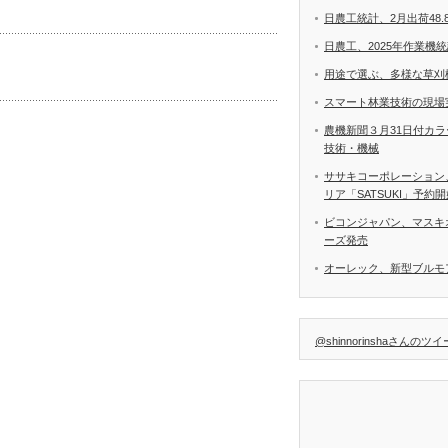
日農工統計、2月出荷48.
日農工、2025年作業機
用途で選ぶ、多様な草刈
スマート林業技術の現場
農機新聞３月31日付カ
技術・機械
ササキコーポレーション
リア「SATSUKI」予約
ビコンジャパン、マスキ
ーズ発売
オーレック、新型ブルモア
@shinnorinshaさんのツ