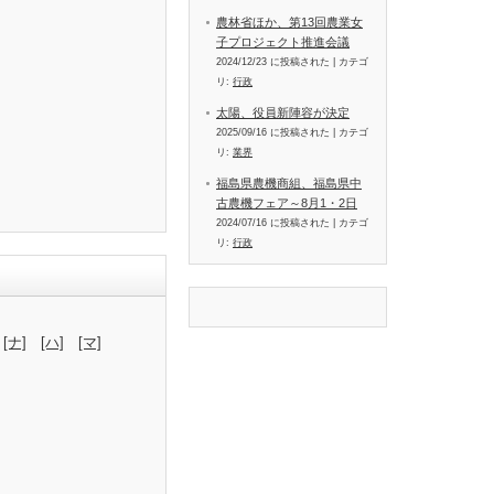
農林省ほか、第13回農業女
子プロジェクト推進会議
2024/12/23 に投稿された
|
カテゴ
リ:
行政
太陽、役員新陣容が決定
2025/09/16 に投稿された
|
カテゴ
リ:
業界
福島県農機商組、福島県中
古農機フェア～8月1・2日
2024/07/16 に投稿された
|
カテゴ
リ:
行政
[ナ]
[ハ]
[マ]