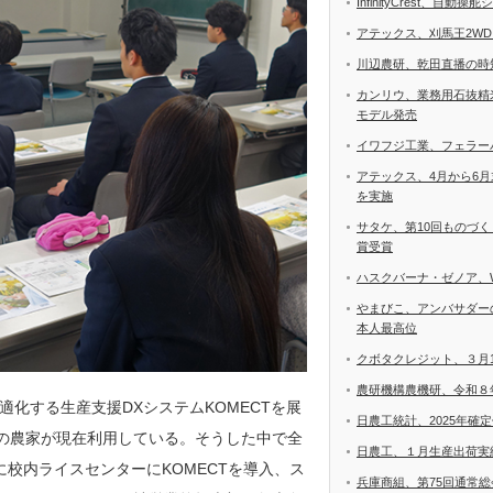
InfinityCrest、自
アテックス、刈馬王2W
川辺農研、乾田直播の時
カンリウ、業務用石抜精
モデル発売
イワフジ工業、フェラー
アテックス、4月から6
を実施
サタケ、第10回ものづ
賞受賞
ハスクバーナ・ゼノア、
やまびこ、アンバサダー
本人最高位
クボタクレジット、３月
農研機構農機研、令和８
化する生産支援DXシステムKOMECTを展
日農工統計、2025年確
件の農家が現在利用している。そうした中で全
日農工、１月生産出荷実
校内ライスセンターにKOMECTを導入、ス
兵庫商組、第75回通常総