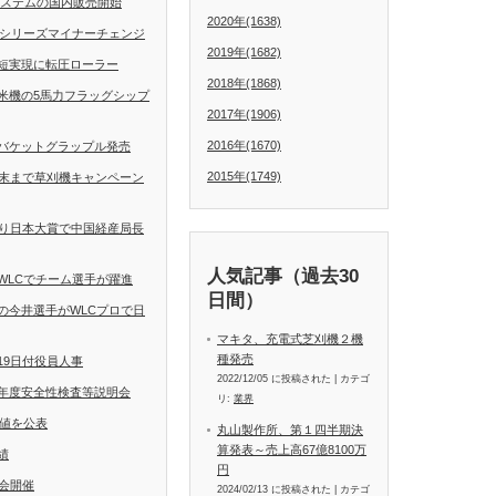
動操舵システムの国内販売開始
2020年(1638)
Dシリーズマイナーチェンジ
2019年(1682)
短実現に転圧ローラー
2018年(1868)
米機の5馬力フラッグシップ
2017年(1906)
2016年(1670)
バケットグラップル発売
2015年(1749)
月末まで草刈機キャンペーン
くり日本大賞で中国経産局長
人気記事（過去30
WLCでチーム選手が躍進
日間）
の今井選手がWLCプロで日
マキタ、充電式芝刈機２機
種発売
19日付役員人事
2022/12/05 に投稿された
|
カテゴ
年度安全性検査等説明会
リ:
業界
定値を公表
丸山製作所、第１四半期決
算発表～売上高67億8100万
績
円
会開催
2024/02/13 に投稿された
|
カテゴ