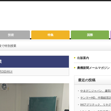
技術
特集
国際
校で特別授業
出版案内
業
農機新聞メールマガジン
2月3日付け
最近の投稿
やまびこジャパン、蘆田
ヤンマーHD、中期経営計画
IHIアグリテック、リヤ