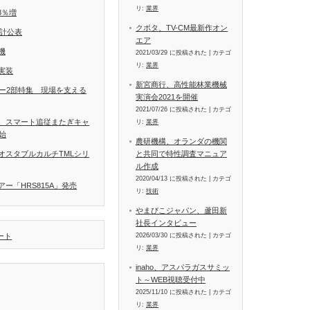
リ:
業界
8％増
クボタ、TV-CM最新作オン
統計公表
エア
機
2021/03/29 に投稿された
|
カテゴ
リ:
業界
実装
新宮商行、高性能林業機械
ラー2部特集 現場を支える
実演会2021を開催
2021/07/26 に投稿された
|
カテゴ
、スマート追従またぎキャ
リ:
業界
開始
農研機構、オランダの機関
と共同で特性調査マニュア
オスタブルカルチTMLシリ
ル作成
2020/04/13 に投稿された
|
カテゴ
ー「HRS815A」発売
リ:
技術
やまびこジャパン、蘆田新
社長インタビュー
2026/03/30 に投稿された
|
カテゴ
イート
リ:
業界
inaho、アスパラガスサミッ
ト～WEB視聴受付中
2025/11/10 に投稿された
|
カテゴ
リ:
業界