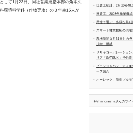
として1月23日、同社営業統括本部の角本久
日農工統計、2月出荷48.
科環境科学科（作物専攻）の３年生15人が
日農工、2025年作業機
用途で選ぶ、多様な草刈
スマート林業技術の現場
農機新聞３月31日付カ
技術・機械
ササキコーポレーション
リア「SATSUKI」予約
ビコンジャパン、マスキ
ーズ発売
オーレック、新型ブルモア
@shinnorinshaさんのツ