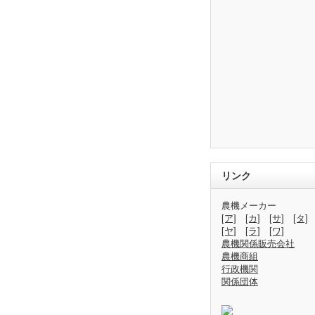
リンク
農機メーカー
[ア]
[カ]
[サ]
[タ]
[ヤ]
[ラ]
[ワ]
農機関係販売会社
農機商組
行政機関
関係団体