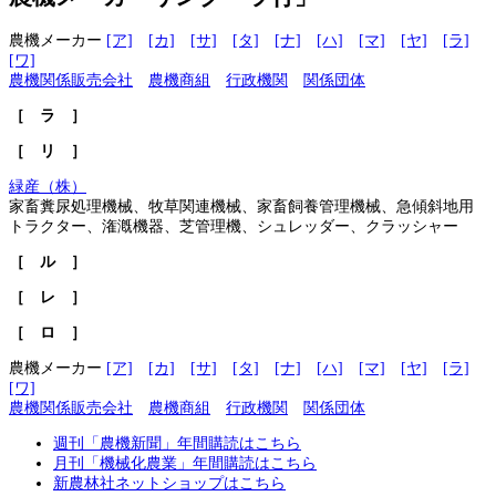
農機メーカー
[ア]
[カ]
[サ]
[タ]
[ナ]
[ハ]
[マ]
[ヤ]
[ラ]
[ワ]
農機関係販売会社
農機商組
行政機関
関係団体
［ ラ ］
［ リ ］
緑産（株）
家畜糞尿処理機械、牧草関連機械、家畜飼養管理機械、急傾斜地用
トラクター、潅漑機器、芝管理機、シュレッダー、クラッシャー
［ ル ］
［ レ ］
［ ロ ］
農機メーカー
[ア]
[カ]
[サ]
[タ]
[ナ]
[ハ]
[マ]
[ヤ]
[ラ]
[ワ]
農機関係販売会社
農機商組
行政機関
関係団体
週刊「農機新聞」年間購読はこちら
月刊「機械化農業」年間購読はこちら
新農林社ネットショップはこちら