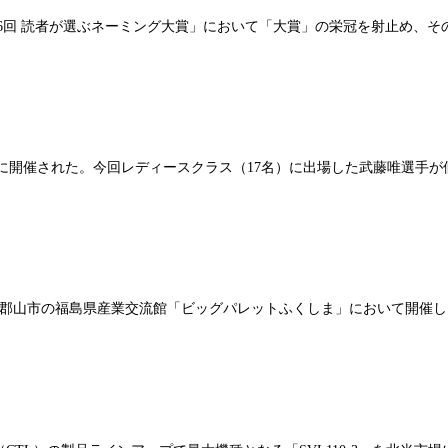
36回 読者が選ぶネーミング大賞」において「大賞」の栄冠を射止め、そ
5日に開催された。今回レディースクラス（17名）に出場した武藤唯選手
島県郡山市の福島県産業交流館「ビッグパレットふくしま」において開催