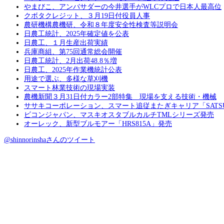
やまびこ、アンバサダーの今井選手がWLCプロで日本人最高位
クボタクレジット、３月19日付役員人事
農研機構農機研、令和８年度安全性検査等説明会
日農工統計、2025年確定値を公表
日農工、１月生産出荷実績
兵庫商組、第75回通常総会開催
日農工統計、2月出荷48.8％増
日農工、2025年作業機統計公表
用途で選ぶ、多様な草刈機
スマート林業技術の現場実装
農機新聞３月31日付カラー2部特集 現場を支える技術・機械
ササキコーポレーション、スマート追従またぎキャリア「SATS
ビコンジャパン、マスキオスタブルカルチTMLシリーズ発売
オーレック、新型ブルモアー「HRS815A」発売
@shinnorinshaさんのツイート