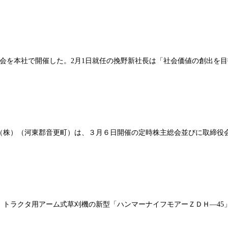
説明会を本社で開催した。2月1日就任の挽野新社長は「社会価値の創出
機（株）（河東郡音更町）は、３月６日開催の定時株主総会並びに取締役
、トラクタ用アーム式草刈機の新型「ハンマーナイフモアーＺＤＨ―45