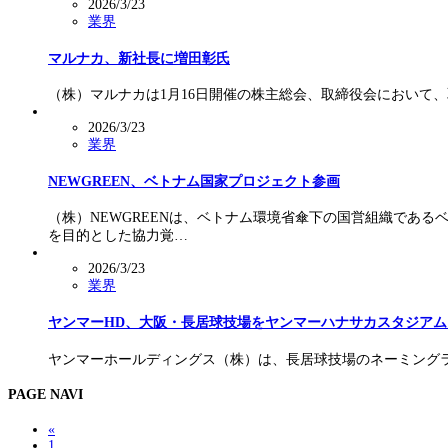
2026/3/23
業界
マルナカ、新社長に増田彰氏
（株）マルナカは1月16日開催の株主総会、取締役会において
2026/3/23
業界
NEWGREEN、ベトナム国家プロジェクト参画
（株）NEWGREENは、ベトナム環境省傘下の国営組織であるベ
を目的とした協力覚…
2026/3/23
業界
ヤンマーHD、大阪・長居球技場をヤンマーハナサカスタジアム
ヤンマーホールディングス（株）は、長居球技場のネーミングライツを
PAGE NAVI
«
1