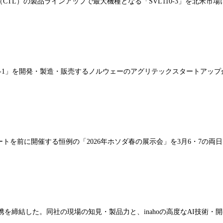
TL）の製品ラインアップで最大機種となる「SVL110-3」を北米市
」を開発・製造・販売するノルウェーのアグリテックスタートアップ企業、K
トを前に開催する恒例の「2026年ホソダ春の展示会」を3月6・7の両
提携を締結した。同社の現場の知見・製品力と、inahoの高度なAI技