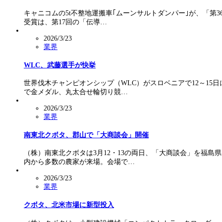
キャニコムの5t不整地運搬車｢ムーンサルトダンパー｣が、「第
受賞は、第17回の「伝導…
2026/3/23
業界
WLC、武藤選手が快挙
世界伐木チャンピオンシップ（WLC）がスロベニアで12～1
で金メダル、丸太合せ輪切り競…
2026/3/23
業界
南東北クボタ、郡山で「大商談会」開催
（株）南東北クボタは3月12・13の両日、「大商談会」を福
内から多数の農家が来場。会場で…
2026/3/23
業界
クボタ、北米市場に新型投入