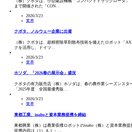
（株）クボタは、小型建設機械「コンパクトトラックローダ」（C
まで開催された「CON…
2026/3/23
業界
クボタ、ノルウェー企業に出資
（株）クボタは、超精密除草剤散布技術を備えたロボット「AX-1
クを活用し、ドイツ…
2026/3/23
業界
ホソダ、「2026春の展示会」盛況
クボタの有力販売店（株）ホソダは、春の農作業シーズンスター
「2025年度 全国最優秀販…
2026/3/23
業界
東都工業、inahoと資本業務提携を締結
東都興業（株）は農業収穫ロボットのinaho（株）と資本業務
提携内容は（1）ＡＩ・…