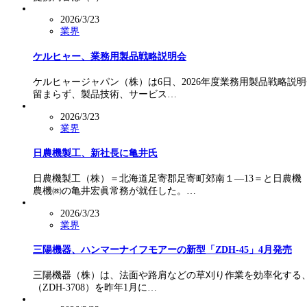
2026/3/23
業界
ケルヒャー、業務用製品戦略説明会
ケルヒャージャパン（株）は6日、2026年度業務用製品戦略
留まらず、製品技術、サービス…
2026/3/23
業界
日農機製工、新社長に亀井氏
日農機製工（株）＝北海道足寄郡足寄町郊南１―13＝と日農
農機㈱の亀井宏眞常務が就任した。…
2026/3/23
業界
三陽機器、ハンマーナイフモアーの新型「ZDH-45」4月発売
三陽機器（株）は、法面や路肩などの草刈り作業を効率化する
（ZDH-3708）を昨年1月に…