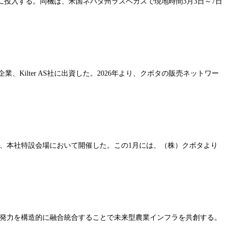
場に投入する。同機は、米国ネバダ州ラスベガスで現地時間3月3日～7日
ilter AS社に出資した。2026年より、クボタの販売ネットワー
日、本社特設会場において開催した。この1月には、（株）クボタより
術・開発力を構造的に融合統合することで未来型農業インフラを共創する。