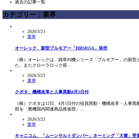
過去の記事一覧
カテゴリー：業界
2026/3/23
業界
オーレック、新型ブルモアー「HRS815A」発売
（株）オーレックは、雑草刈機シリーズ「ブルモアー」の新型とし
た。またクローラロック搭…
2026/3/23
業界
クボタ、機構改革と人事異動4月1日付
（株）クボタは12日、4月1日付の役員異動・機構改革・人事
部を「農機国内関連商品推進部」…
2026/3/23
業界
キャニコム、「ムーンサルトダンパー」ネーミング「大賞」受