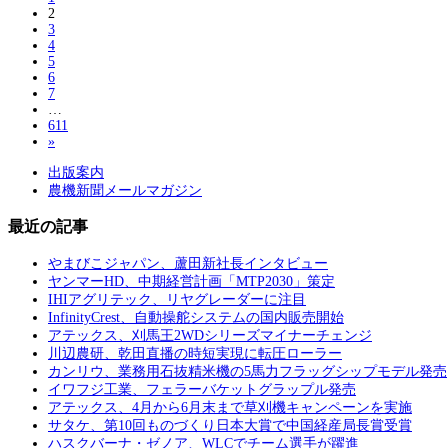
2
3
4
5
6
7
…
611
»
出版案内
農機新聞メールマガジン
最近の記事
やまびこジャパン、蘆田新社長インタビュー
ヤンマーHD、中期経営計画「MTP2030」策定
IHIアグリテック、リヤグレーダーに注目
InfinityCrest、自動操舵システムの国内販売開始
アテックス、刈馬王2WDシリーズマイナーチェンジ
川辺農研、乾田直播の時短実現に転圧ローラー
カンリウ、業務用石抜精米機の5馬力フラッグシップモデル発売
イワフジ工業、フェラーバケットグラップル発売
アテックス、4月から6月末まで草刈機キャンペーンを実施
サタケ、第10回ものづくり日本大賞で中国経産局長賞受賞
ハスクバーナ・ゼノア、WLCでチーム選手が躍進